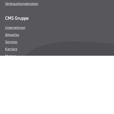
Verbrauchsmaterialien
CMS Gruppe
Unternehmen
Aktuelles
Services
Karriere
Marken
FAQ
Rechtliches
AGB
Nutzungsbedingungen
Logistik- und Servicepreisliste
Impressum