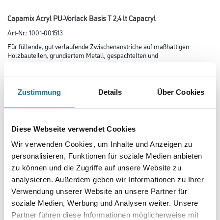
Capamix Acryl PU-Vorlack Basis T 2,4 lt Capacryl
Art-Nr.:
1001-001513
Für füllende, gut verlaufende Zwischen­anstriche auf maßhaltigen
Holzbauteilen, grundiertem Metall, gespachtelten und
ge­schliffenen Flächen sowie festhaftenden Alt­anstrichen und Lackierun­
gen vor nach­­fol­gen­­den Lackierungen mit Capacryl
PU-Satin / PU-Gloss. Anwendbar im Außen- und Innenbereich.
Zustimmung
Details
Über Cookies
Farbtonbezeichnung
Diese Webseite verwendet Cookies
Glanzgrad
Wir verwenden Cookies, um Inhalte und Anzeigen zu
personalisieren, Funktionen für soziale Medien anbieten
zu können und die Zugriffe auf unsere Website zu
Gebinde
analysieren. Außerdem geben wir Informationen zu Ihrer
Verwendung unserer Website an unsere Partner für
soziale Medien, Werbung und Analysen weiter. Unsere
Partner führen diese Informationen möglicherweise mit