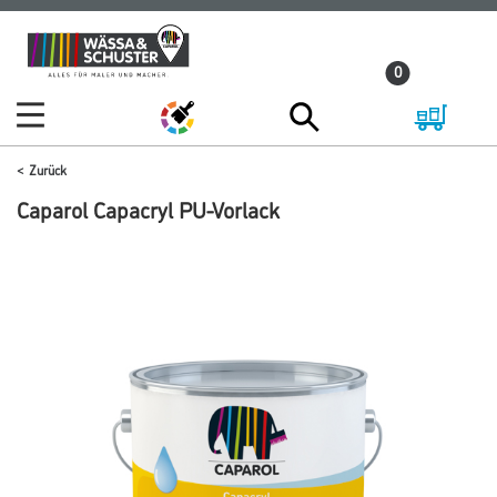
Zum
Zum
Inhalt
Navigationsmenü
0
springen
springen
Zurück
Caparol Capacryl PU-Vorlack