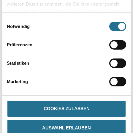
weiteren Daten zusammen, die Sie ihnen bereitgestellt
haben oder die sie im Rahmen Ihrer Nutzung der Dienste
Umrechnungsfaktoren
gesammelt haben.
Einwilligungsauswahl
Notwendig
Zur Farbauswahl für Ihren Wunschfarbton
Präferenzen
Statistiken
Marketing
PRODUKTEIGENSCHAFTEN
COOKIES ZULASSEN
Produkteigenschaft
- Hohe Deckkraft
- Gut füllend
- Gut schleifbar
AUSWAHL ERLAUBEN
- Geruchsarm