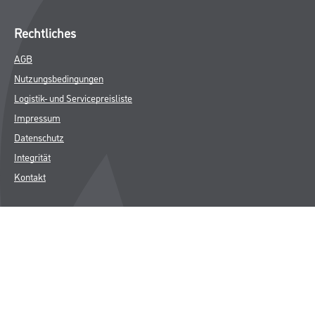
Rechtliches
AGB
Nutzungsbedingungen
Logistik- und Servicepreisliste
Impressum
Datenschutz
Integrität
Kontakt
Follow Us
© Copyright CMS Dienstleistungs-Gesellschaft
* NUR FÜR GEWERBLICHE KUNDEN. ALLE ANGEGEBENEN PREISE
SIND ZZGL. GESETZLICHER MWST.