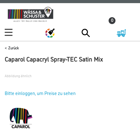
Zum
Zum
Inhalt
Navigationsmenü
0
springen
springen
Zurück
Caparol Capacryl Spray-TEC Satin Mix
Abbildung ähnlich
Bitte einloggen, um Preise zu sehen