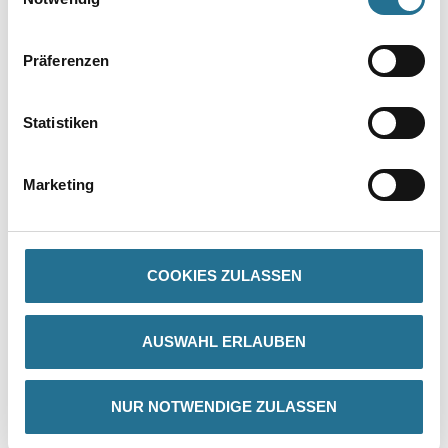
Präferenzen
Statistiken
PRODUKTEIGENSCHAFTEN
Marketing
Produkteigenschaft
- Schnell trocknend
- 100 % lichtecht
- Vergilbungsfrei
- Dauerelastisch – reißt nicht
COOKIES ZULASSEN
- Für innen und außen
- Überstreichbar mit handelsüblichen Dispersionsfarben und
Lacken
AUSWAHL ERLAUBEN
Verarbeitungstemp./Luftfeuchte
Während der gesamten Verarbeitungs- und Trocknungszeit darf
NUR NOTWENDIGE ZULASSEN
die Werkstoff-, Untergrund- und Lufttemperatur 8°C nicht unter-
und