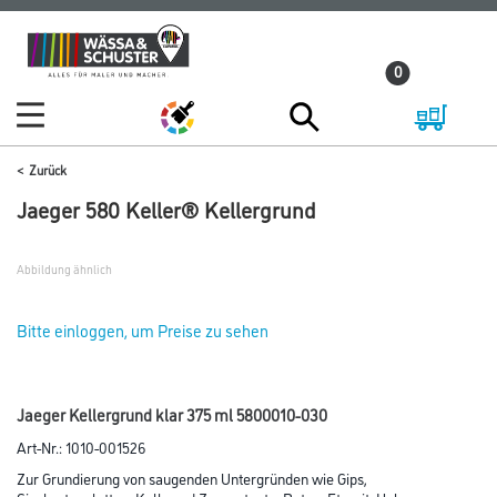
Zum
Zum
Inhalt
Navigationsmenü
0
springen
springen
Zurück
Jaeger 580 Keller® Kellergrund