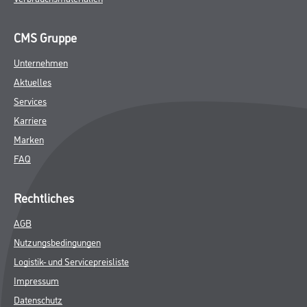
GEFAHRENHINWEISE
DATENBLÄTTER
SPEZIFIKATIONEN
Online-Shop
Farbe
WDV-Systeme
Trockenbau
Putze- und Spachtelmassen
Bodenbeläge
Wand- & Deckenbeläge
Werkzeug & Maschinen
Verbrauchsmaterialien