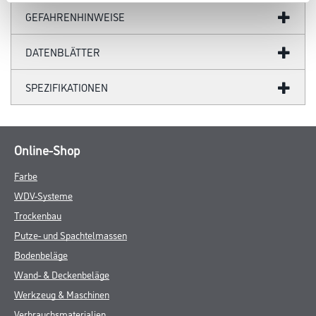
30°C nicht überschreiten. Die Luftfeuchtigkeit sollte während der
gesamten Zeit zwischen 30 % r.F. und 75 % r.F. liegen.
Verarbeitungszeit
- Trocknung: (20°C/55 % r.F.)
- Staubtrocken: nach ca. 10 min
- Grifffest: 30 min
- Überstreichbar: ca. 60-70 min
- Durchtrocknung: ca. 12 Std.
Verbrauch
100 ml
Gefahr
ZUSATZINFOS