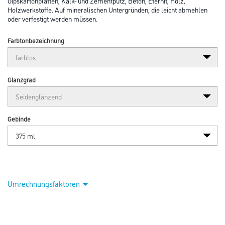
Abbildung ähnlich
Bitte einloggen, um Preise zu sehen
Jaeger Kellergrund klar 375 ml 5800010-030
Art-Nr.:
1010-001526
Zur Grundierung von saugenden Untergründen wie Gips,
Gipskartonplatten, Kalk- und Zementputz, Beton, Eternit, Holz,