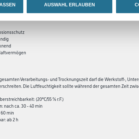
LASSEN
AUSWAHL ERLAUBEN
C
SATZINFOS
GEFAHRENHINWEISE
DAT
rosionsschutz
ändig
cknend
 Haftvermögen
esamten Verarbeitungs- und Trocknungszeit darf die Werkstoff-, Unter
rschreiten. Die Luftfeuchtigkeit sollte während der gesamten Zeit zwisch
erstreichbarkeit: (20°C/55 % r.F.)
n: nach ca. 30 - 40 min
 - 60 min
ar: ab 2 h