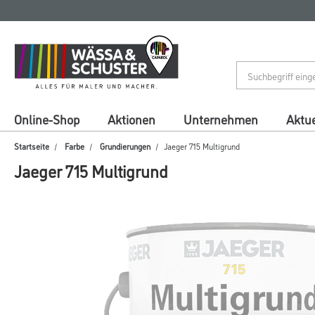
Zum
Zum
Inhalt
Navigationsmenü
springen
springen
Online-Shop
Aktionen
Unternehmen
Aktue
Startseite
Farbe
Grundierungen
Jaeger 715 Multigrund
Jaeger 715 Multigrund