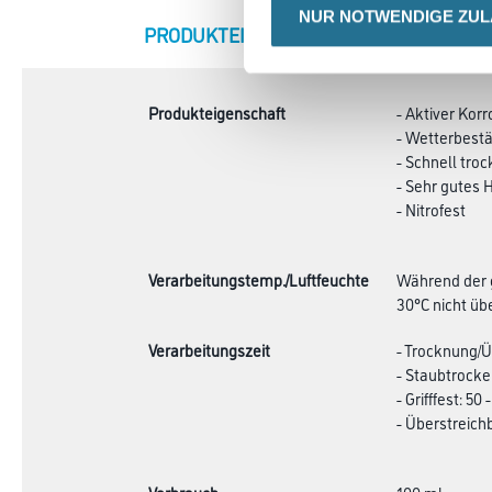
NUR NOTWENDIGE ZU
CURRENT
PRODUKTEIGENSCHAFTEN
ZU
TAB:
Produkteigenschaft
- Aktiver Kor
- Wetterbest
- Schnell tro
- Sehr gutes
- Nitrofest
Verarbeitungstemp./Luftfeuchte
Während der g
30°C nicht übe
Verarbeitungszeit
- Trocknung/Üb
- Staubtrocke
- Grifffest: 50
- Überstreichb