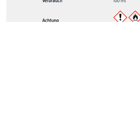
Verbrauch
100 ml
Achtung
Online-Shop
Farbe
Verbrauchsmate
WDV-Systeme
Trockenbau
Putze- und Spachtelmassen
Bodenbeläge
Wand- & Deckenbeläge
Werkzeug & Maschinen