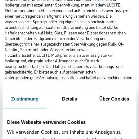
Isoliergrund mit exzellenter Sperrwirkung, matt. Mit dem LUCITE
Multiprimer können Flächen innen und außen leicht und zuverlässig mit
einer hervorragenden Haftgrundierung versehen werden. Die
wasserbasierte Sperrgrundierung eignet sich als hochwirksame
Grundbeschichtung zur späteren Überarbeitung und bietet starke
Hafteigenschaften auf Holz, Glas, Fliesen oder Dispersionsanstrichen.
Dabei bleibt der Haftgrund einfach in der Verarbeitung und
überzeugt mit einer ausgezeichneten Sperrwirkung gegen Ruß-, Öl-,
Nikotin-, Schimmel- oder Wasserflecken sowie
Holzinhaltsstoffe. LUCITE Multiprimer als zuverlässig starker
Isoliergrund, ein praktischer Allrounder auch für stark
beanspruchte Flächen. Der Haftgrund ist bereits verarbeitungs- und
gebrauchsfertig. Er bietet auch auf problematischen
Untergründen gute Verlaufseigenschaften und haftet auf verschiedensten
Oberflächen von Holz bis zu Metallen und PVC. Je nach
Oberfläche ist eine vorherige Haftungsprüfung empfehlenswert. Die
Isoliergrundierung auf kationischer Bindemittelbasis eignet
Zustimmung
Details
Über Cookies
sich für den Einsatz im Innen- sowie Außenbereich und ist auf intensive
Belastungen in Wohnräumen, öffentlichen Gebäuden sowie
industriell genutzten Räumlichkeiten optimiert. Dabei ist die
Sperrgrundierung beliebig mit allen Decksystemen kombinierbar.
Nach dem Auftragen trocknet der LUCITE Multiprimer innerhalb kurzer
Diese Webseite verwendet Cookies
Zeit. In der Regel kann der Haftgrund nach ca. 4-6 Stunden
Wir verwenden Cookies, um Inhalte und Anzeigen zu
Trockenzeit problemlos überarbeitet werden.