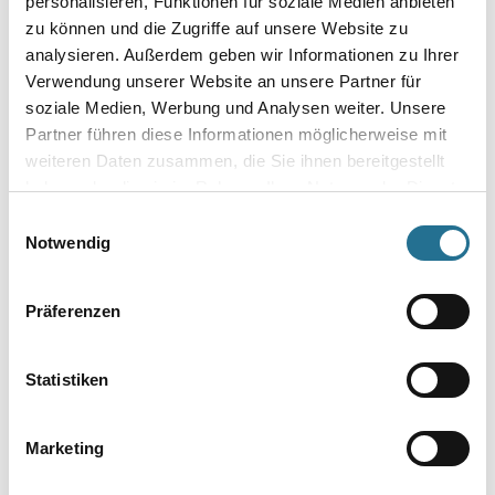
personalisieren, Funktionen für soziale Medien anbieten
Farbtonbezeichnung
zu können und die Zugriffe auf unsere Website zu
analysieren. Außerdem geben wir Informationen zu Ihrer
Verwendung unserer Website an unsere Partner für
soziale Medien, Werbung und Analysen weiter. Unsere
Glanzgrad
Partner führen diese Informationen möglicherweise mit
weiteren Daten zusammen, die Sie ihnen bereitgestellt
haben oder die sie im Rahmen Ihrer Nutzung der Dienste
Gebinde
gesammelt haben.
Einwilligungsauswahl
Notwendig
Präferenzen
Umrechnungsfaktoren
Statistiken
Zur Farbauswahl für Ihren Wunschfarbton
Marketing