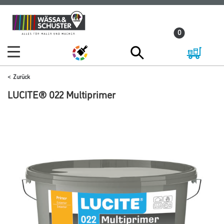
Zum
Zum
Inhalt
Navigationsmenü
0
springen
springen
Zurück
LUCITE® 022 Multiprimer