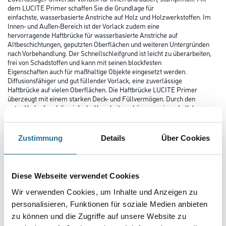
dem LUCITE Primer schaffen Sie die Grundlage für
einfachste, wasserbasierte Anstriche auf Holz und Holzwerkstoffen. Im
Innen- und Außen-Bereich ist der Vorlack zudem eine
hervorragende Haftbrücke für wasserbasierte Anstriche auf
Altbeschichtungen, geputzten Oberflächen und weiteren Untergründen
nach Vorbehandlung. Der Schnellschleifgrund ist leicht zu überarbeiten,
frei von Schadstoffen und kann mit seinen blockfesten
Eigenschaften auch für maßhaltige Objekte eingesetzt werden.
Diffusionsfähiger und gut füllender Vorlack, eine zuverlässige
Haftbrücke auf vielen Oberflächen. Die Haftbrücke LUCITE Primer
überzeugt mit einem starken Deck- und Füllvermögen. Durch den
guten Verlauf und die einfache Verarbeitung können so innerhalb kurzer
Zeit optisch überzeugende Oberflächen entstehen. Unseren
umweltfreundlichen Vorlack in stumpfmatter Optik können Sie sowohl
auf verschiedensten Holz-Untergründen als auch auf alten
Zustimmung
Details
Über Cookies
Beschichtungen, Vinyltapeten, Glasfasergewebe oder geputzten Flächen
innen und außen anwenden. Bereits nach ca. 3 Stunden kann
der LUCITE Primer Vorlack überarbeitet werden. Ein sauberes Schleifen
der Oberfläche ist nach ca. 7 Stunden möglich.
Diese Webseite verwendet Cookies
Wir verwenden Cookies, um Inhalte und Anzeigen zu
Farbtonbezeichnung
personalisieren, Funktionen für soziale Medien anbieten
zu können und die Zugriffe auf unsere Website zu