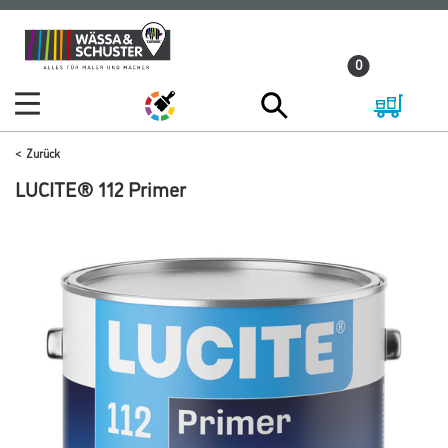
Zum
Zum
Inhalt
Navigationsmenü
0
springen
springen
Zurück
LUCITE® 112 Primer