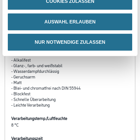
COOKIES ZULASSEN
PRODUKTEIGENSCHAFTEN
AUSWAHL ERLAUBEN
Produkteigenschaft
- Sehr gutes Deckvermögen
NUR NOTWENDIGE ZULASSEN
- Füllend
- Sehr gut schleifbar
- Glatter Verlauf
- Alkalifest
- Glanz- , farb- und weißstabil
- Wasserdampfdurchlässig
- Geruchsarm
- Matt
- Blei- und chromatfrei nach DIN 55944
- Blockfest
- Schnelle Überarbeitung
- Leichte Verarbeitung
Verarbeitungstemp./Luftfeuchte
8 °C
Verarbeitungszeit