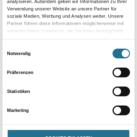
analysieren. Außerdem geben wir Informationen zu Ihrer
Verwendung unserer Website an unsere Partner für
PRODUKTEIGENSCHAFTEN
soziale Medien, Werbung und Analysen weiter. Unsere
Partner führen diese Informationen möglicherweise mit
Produkteigenschaft
weiteren Daten zusammen, die Sie ihnen bereitgestellt
- Sehr gutes Deckvermögen
haben oder die sie im Rahmen Ihrer Nutzung der Dienste
- Füllend
gesammelt haben.
- Sehr gut schleifbar
Einwilligungsauswahl
- Glatter Verlauf
Notwendig
- Alkalifest
- Glanz- , farb- und weißstabil
- Wasserdampfdurchlässig
Präferenzen
- Geruchsarm
- Matt
- Blei- und chromatfrei nach DIN 55944
- Blockfest
Statistiken
- Schnelle Überarbeitung
- Leichte Verarbeitung
Marketing
Verarbeitungstemp./Luftfeuchte
+ 8 °C
Verarbeitungszeit