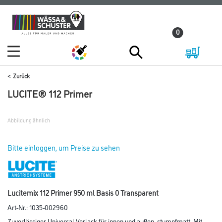
Zum
Zum
Inhalt
Navigationsmenü
0
springen
springen
Zurück
LUCITE® 112 Primer
Abbildung ähnlich
Bitte einloggen, um Preise zu sehen
Lucitemix 112 Primer 950 ml Basis 0 Transparent
Art-Nr.:
1035-002960
Zuverlässiger Universal-Vorlack für innen und außen, stumpfmatt. Mit