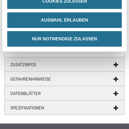
COOKIES ZULASSEN
- Staubtrocken nach: 2-3 Stunden
- Überarbeitbar nach: 4-6 Stunden
- Durchgehärtet nach: 3-4 Tagen
AUSWAHL ERLAUBEN
Verbrauch
170 - 190 ml/m²
NUR NOTWENDIGE ZULASSEN
ZUSATZINFOS
GEFAHRENHINWEISE
DATENBLÄTTER
SPEZIFIKATIONEN