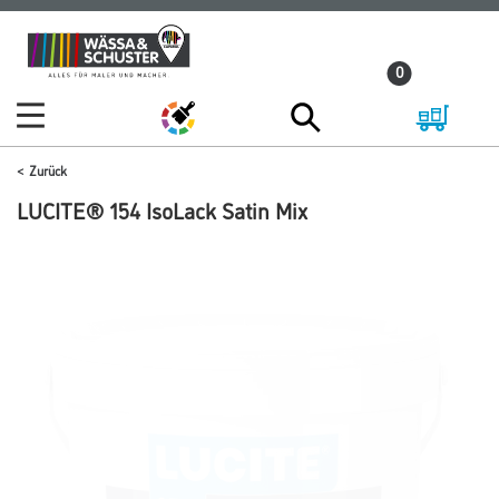
Zum
Zum
Inhalt
Navigationsmenü
0
springen
springen
Zurück
LUCITE® 154 IsoLack Satin Mix