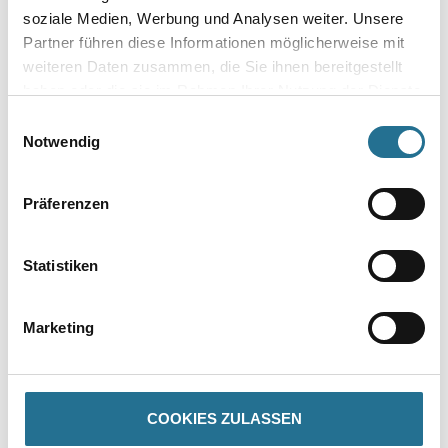
soziale Medien, Werbung und Analysen weiter. Unsere
Partner führen diese Informationen möglicherweise mit
weiteren Daten zusammen, die Sie ihnen bereitgestellt
Gebinde
haben oder die sie im Rahmen Ihrer Nutzung der Dienste
gesammelt haben.
Einwilligungsauswahl
Notwendig
Umrechnungsfaktoren
Präferenzen
Statistiken
Marketing
COOKIES ZULASSEN
PRODUKTEIGENSCHAFTEN