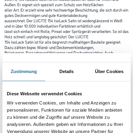
Außen. Er eignet sich speziell zum Schutz von Holzflächen
aller Art. Er erzielt eine sehr hochwertige Beschichtung, die sich durch ein
gutes Deckvermögen und gute Kantenabdeckung
auszeichnet. Der LUCITE 154 IsoLack Satin ist seidenglänzend in Weiß
und in über 10.000 individuellen Farbtönen erhältlich und
lässt sich einfach mit Rolle, Pinsel oder Spritzgerät verarbeiten. So ist das
Holz schnell und langlebig geschützt. Der LUCITE
154 IsoLack Satin ist für alle begrenzt maßhaltigen Bauteile geeignet.
Dazu zählen bspw. Wand- und Deckenverkleidungen,
Brüstungen, Fassadenvertäfelungen und Dachuntersichten. Auch
Profilhölzer, Fußleisten und Paneele gehören zum Anwendungsbereich.
Dieser Wasserlack sorgt für besonders edle Oberflächen. Das erfolgt
durch ein hohes Stand- und Deckvermögen und eine sichere
Zustimmung
Details
Über Cookies
Kantenabdeckung. Dabei ist er kratz- und schmutzunempfindlich und
vergilbungsfrei. Der LUCITE 154 IsoLack Satin sperrt
Holzinhaltsstoffe und selbst hartnäckige Ruß- und Nikotinflecken
zuverlässig ab. Dabei bleibt er diffusionsfähig und lässt das
Diese Webseite verwendet Cookies
Holz atmen.
Wir verwenden Cookies, um Inhalte und Anzeigen zu
Farbtonbezeichnung
personalisieren, Funktionen für soziale Medien anbieten
zu können und die Zugriffe auf unsere Website zu
analysieren. Außerdem geben wir Informationen zu Ihrer
Glanzgrad
Verwendung unserer Website an unsere Partner für