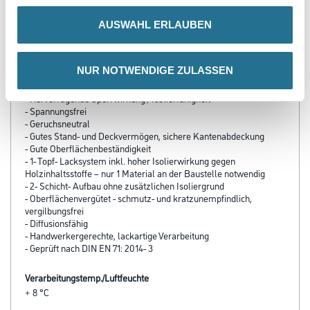
Produkteigenschaft
AUSWAHL ERLAUBEN
- Schnelle Trocknung
- Sehr guter Verlauf - sehr hochwertiges Oberflächenfinish
- Leichte Verarbeitung
NUR NOTWENDIGE ZULASSEN
- Ausgezeichnete Haftung
- Wasserverdünnbar
- Hervorragende Sperrwirkung / Isolierfähigkeit
- Spannungsfrei
- Geruchsneutral
- Gutes Stand- und Deckvermögen, sichere Kantenabdeckung
- Gute Oberflächenbeständigkeit
- 1- Topf- Lacksystem inkl. hoher Isolierwirkung gegen
Holzinhaltsstoffe – nur 1 Material an der Baustelle notwendig
- 2- Schicht- Aufbau ohne zusätzlichen Isoliergrund
- Oberflächenvergütet - schmutz- und kratzunempfindlich,
vergilbungsfrei
- Diffusionsfähig
- Handwerkergerechte, lackartige Verarbeitung
- Geprüft nach DIN EN 71: 2014- 3
Verarbeitungstemp./Luftfeuchte
+ 8 °C