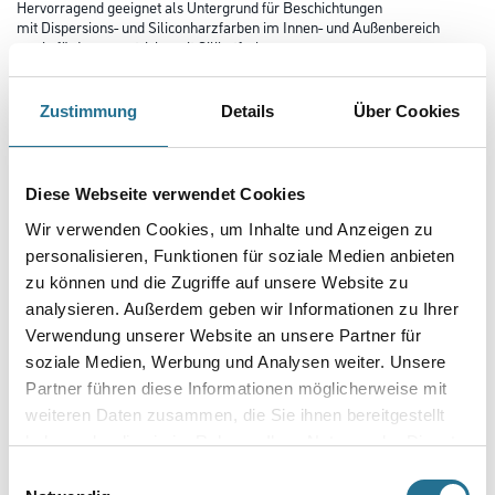
Hervorragend geeignet als Untergrund für Beschichtungen
mit Dispersions- und Siliconharzfarben im Innen- und Außenbereich
sowie für Innenanstriche mit Silikatfarben.
Farbtonbezeichnung
Zustimmung
Details
Über Cookies
Glanzgrad
Diese Webseite verwendet Cookies
Wir verwenden Cookies, um Inhalte und Anzeigen zu
personalisieren, Funktionen für soziale Medien anbieten
Gebinde
zu können und die Zugriffe auf unsere Website zu
analysieren. Außerdem geben wir Informationen zu Ihrer
Verwendung unserer Website an unsere Partner für
soziale Medien, Werbung und Analysen weiter. Unsere
Partner führen diese Informationen möglicherweise mit
Umrechnungsfaktoren
weiteren Daten zusammen, die Sie ihnen bereitgestellt
haben oder die sie im Rahmen Ihrer Nutzung der Dienste
gesammelt haben.
Einwilligungsauswahl