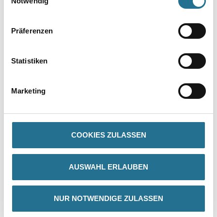
Notwendig
Präferenzen
Statistiken
PRODUKTEIGENSCHAFTEN
Marketing
Produkteigenschaft
- Weiß deckende Spezial-Grundierfarbe
- Haftungsvermittelnd auf glatten und nicht saugenden
Untergründen
- Optimiert die Offenzeit nachfolgender Anstriche für ansatzfreie
COOKIES ZULASSEN
Beschichtungen
- Keine Strukturgebung
- Diffusionsfähig
AUSWAHL ERLAUBEN
- Ideal als Systemgrund für Anstriche auf Renoviervlies
- Innen und außen
Verarbeitungstemp./Luftfeuchte
NUR NOTWENDIGE ZULASSEN
Der Untergrund muss fest, trocken, tragfähig, sauber und frei von
Trennmitteln wie Staub, Fett etc. sein.