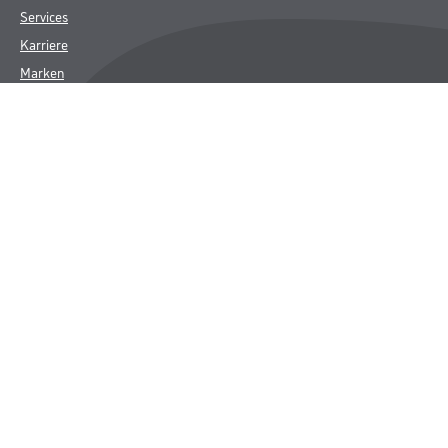
Services
Karriere
Marken
FAQ
Rechtliches
AGB
Nutzungsbedingungen
Logistik- und Servicepreisliste
Impressum
Datenschutz
Integrität
Kontakt
Follow Us