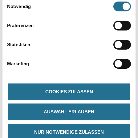
Einwilligungsauswahl
Notwendig
Präferenzen
Statistiken
PRODUKTEIGENSCHAFTEN
Marketing
Produkteigenschaft
- Einschichtfarbe mit hoher Reichweite
- Sehr gut auszubessern, auch in intensiven Farbtönen
- Lösemittel- und weichmacherfrei
COOKIES ZULASSEN
- Frei von foggingaktiven Substanzen
- Perfekt für intensive Farbtöne
- Hohe Strapazierfähigkeit auch bei dunklen und intensiven
AUSWAHL ERLAUBEN
Farbtönen
- Geringe Neigung zum Schreibeffekt
Verarbeitungszeit
NUR NOTWENDIGE ZULASSEN
Bei + 20 °C Luft- und Untergrundtemperatur und 65 % relativer