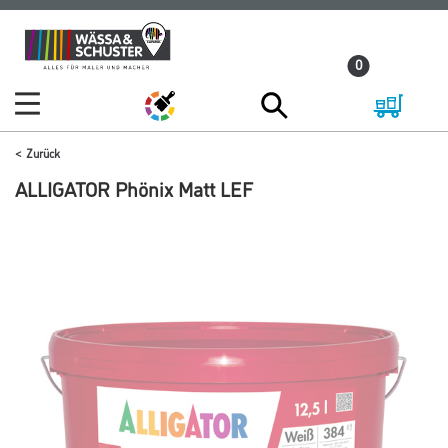
Zum
Zum
Inhalt
Navigationsmenü
0
springen
springen
Zurück
ALLIGATOR Phönix Matt LEF