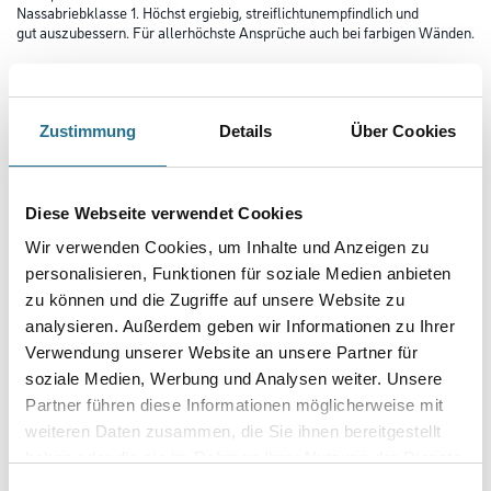
Nassabriebklasse 1. Höchst ergiebig, streiflichtunempfindlich und
gut auszubessern. Für allerhöchste Ansprüche auch bei farbigen Wänden.
Farbtonbezeichnung
Zustimmung
Details
Über Cookies
Glanzgrad
Diese Webseite verwendet Cookies
Wir verwenden Cookies, um Inhalte und Anzeigen zu
Gebinde
personalisieren, Funktionen für soziale Medien anbieten
zu können und die Zugriffe auf unsere Website zu
analysieren. Außerdem geben wir Informationen zu Ihrer
Verwendung unserer Website an unsere Partner für
soziale Medien, Werbung und Analysen weiter. Unsere
Umrechnungsfaktoren
Partner führen diese Informationen möglicherweise mit
weiteren Daten zusammen, die Sie ihnen bereitgestellt
Zur Farbauswahl für Ihren Wunschfarbton
haben oder die sie im Rahmen Ihrer Nutzung der Dienste
gesammelt haben.