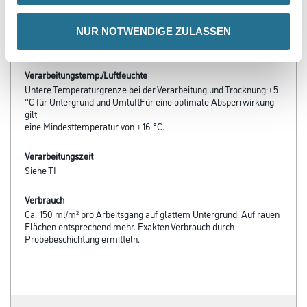
- Emissionsminimiert und lösemittelfrei
- Frei von foggingaktiven Substanzen
NUR NOTWENDIGE ZULASSEN
- Diffusionsfähig
- Hohes Deckvermögen
Verarbeitungstemp./Luftfeuchte
Untere Temperaturgrenze bei der Verarbeitung und Trocknung:+5
°C für Untergrund und UmluftFür eine optimale Absperrwirkung
gilt
eine Mindesttemperatur von +16 °C.
Verarbeitungszeit
Siehe TI
Verbrauch
Ca. 150 ml/m² pro Arbeitsgang auf glattem Untergrund. Auf rauen
Flächen entsprechend mehr. Exakten Verbrauch durch
Probebeschichtung ermitteln.