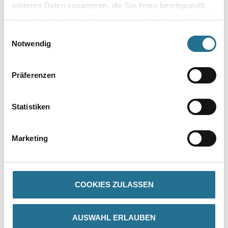
weiteren Daten zusammen, die Sie ihnen bereitgestellt
haben oder die sie im Rahmen Ihrer Nutzung der Dienste
gesammelt haben.
Einwilligungsauswahl
Zur Farbauswahl für Ihren Wunschfarbton
Notwendig
Präferenzen
Statistiken
Marketing
PRODUKTEIGENSCHAFTEN
COOKIES ZULASSEN
Produkteigenschaft
- Konservierungsmittelfrei (Weißware)
- MaXXimal leichtgängige, kraftsparende Verarbeitung
- Für gleichmäßige, ansatzfreie Oberflächen
AUSWAHL ERLAUBEN
- Optimal ausbesserungsfähig