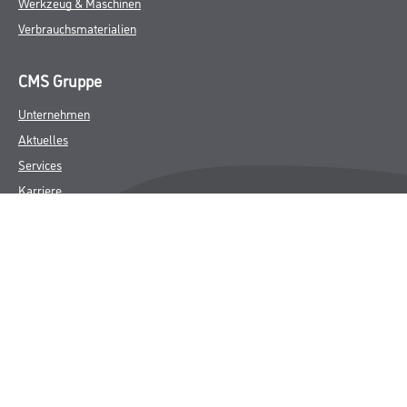
Werkzeug & Maschinen
Verbrauchsmaterialien
CMS Gruppe
Unternehmen
Aktuelles
Services
Karriere
Marken
FAQ
Rechtliches
AGB
Nutzungsbedingungen
Logistik- und Servicepreisliste
Impressum