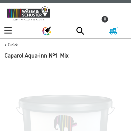
Zum
Zum
Inhalt
Navigationsmenü
0
springen
springen
Zurück
Caparol Aqua-inn Nº1 Mix