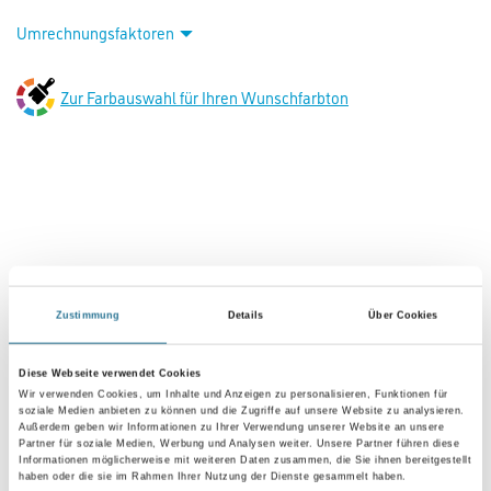
Capamix CapaMaXX Basis 3 2,35 lt
Art-Nr.:
1001-009864
Hochdeckende vielseitig einsetzbare Innenfarbe für tuchmatte Wand- und
Deckenanstriche mit optimalen Verarbeitungseigenschaften.
Auch in sensiblen Arbeits- und Wohnbereichen einsetzbar.
Nassabriebklasse 2 und Deckkraftklasse 1.
Farbtonbezeichnung
Glanzgrad
Zustimmung
Details
Über Cookies
Diese Webseite verwendet Cookies
Gebinde
Wir verwenden Cookies, um Inhalte und Anzeigen zu personalisieren, Funktionen für
soziale Medien anbieten zu können und die Zugriffe auf unsere Website zu analysieren.
Außerdem geben wir Informationen zu Ihrer Verwendung unserer Website an unsere
Partner für soziale Medien, Werbung und Analysen weiter. Unsere Partner führen diese
Informationen möglicherweise mit weiteren Daten zusammen, die Sie ihnen bereitgestellt
haben oder die sie im Rahmen Ihrer Nutzung der Dienste gesammelt haben.