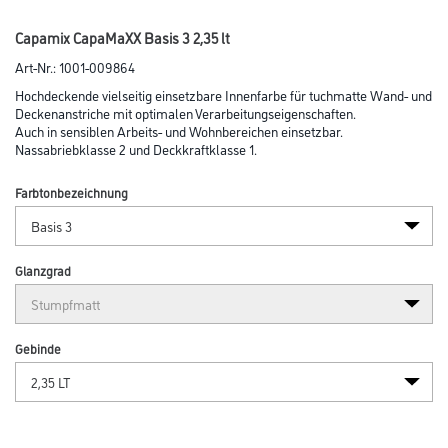
Abbildung ähnlich
Bitte einloggen, um Preise zu sehen
5
Caparol PowerPunkte