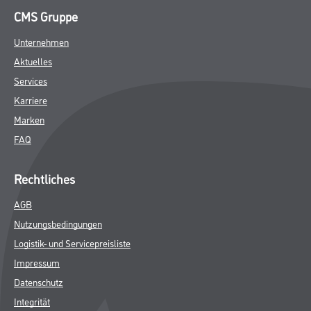
DATENBLÄTTER
SPEZIFIKATIONEN
Online-Shop
Farbe
WDV-Systeme
Trockenbau
Putze- und Spachtelmassen
Bodenbeläge
Wand- & Deckenbeläge
Werkzeug & Maschinen
Verbrauchsmaterialien