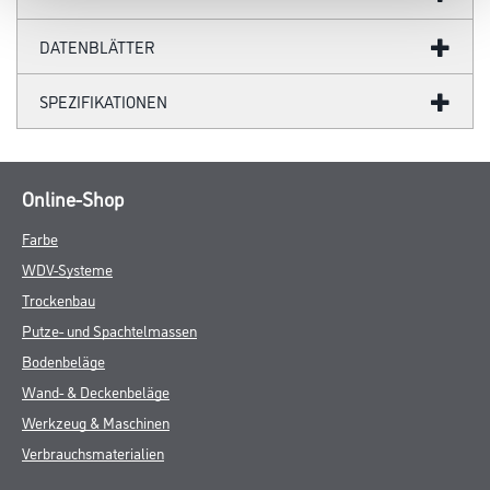
- Diffusionsfähig
- sd-Wert <
Verarbeitungstemp./Luftfeuchte
Untere Temperaturgrenze bei der Verarbeitung und Trocknung:+5
°C für Umluft und Untergrund.
Verarbeitungszeit
Siehe TI
Verbrauch
Ca. 125 ml/m² pro Arbeitsgang auf glattem Untergrund. Auf
rauhen Flächen entsprechend mehr. Exakten Verbrauch durch
Probebeschichtung ermitteln.
ZUSATZINFOS
GEFAHRENHINWEISE