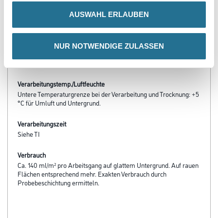
Produkteigenschaft
AUSWAHL ERLAUBEN
- Lösemittelfrei, weichmacherfrei
- Frei von foggingaktiven Substanzen
- Wasserverdünnbar, umweltschonend und geruchsarm
- sd-Wert < 0,1 m
NUR NOTWENDIGE ZULASSEN
- Hohe Deckkraft
- Leicht zu verarbeiten
Verarbeitungstemp./Luftfeuchte
Untere Temperaturgrenze bei der Verarbeitung und Trocknung: +5
°C für Umluft und Untergrund.
Verarbeitungszeit
Siehe TI
Verbrauch
Ca. 140 ml/m² pro Arbeitsgang auf glattem Untergrund. Auf rauen
Flächen entsprechend mehr. Exakten Verbrauch durch
Probebeschichtung ermitteln.