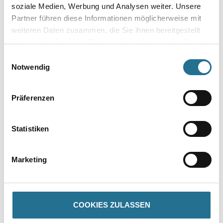
soziale Medien, Werbung und Analysen weiter. Unsere
Umrechnungsfaktoren
Partner führen diese Informationen möglicherweise mit
weiteren Daten zusammen, die Sie ihnen bereitgestellt
haben oder die sie im Rahmen Ihrer Nutzung der Dienste
gesammelt haben.
Einwilligungsauswahl
Zur Farbauswahl für Ihren Wunschfarbton
Notwendig
Zur Weißware
Präferenzen
Statistiken
Marketing
PRODUKTEIGENSCHAFTEN
COOKIES ZULASSEN