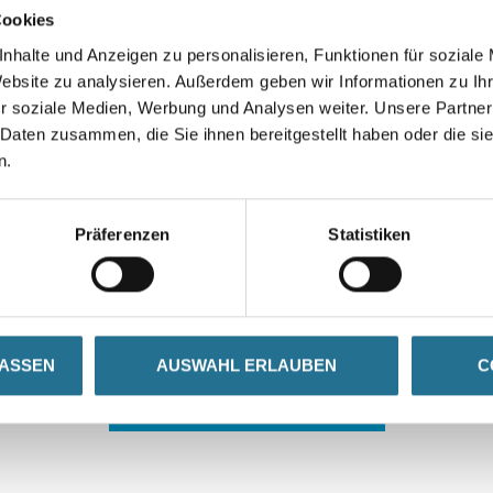
Cookies
nhalte und Anzeigen zu personalisieren, Funktionen für soziale
Website zu analysieren. Außerdem geben wir Informationen zu I
r soziale Medien, Werbung und Analysen weiter. Unsere Partner
 Daten zusammen, die Sie ihnen bereitgestellt haben oder die s
n.
 ZWISCHENFALL IST
Präferenzen
Statistiken
seln schon an der Lösung und werden das Problem so schnell
in der Zwischenzeit unseren Online-Shop und lassen Sie sic
LASSEN
AUSWAHL ERLAUBEN
C
ZURÜCK ZUM ONLINE-SHOP