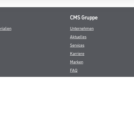
CMS Gruppe
rialien
Unternehmen
Aktuelles
Services
Karriere
Marken
FAQ
© Copyright CMS Dienstleistungs-Gesellschaft
GEWERBLICHE KUNDEN. ALLE ANGEGEBENEN PREISE SIND ZZGL. GESETZL