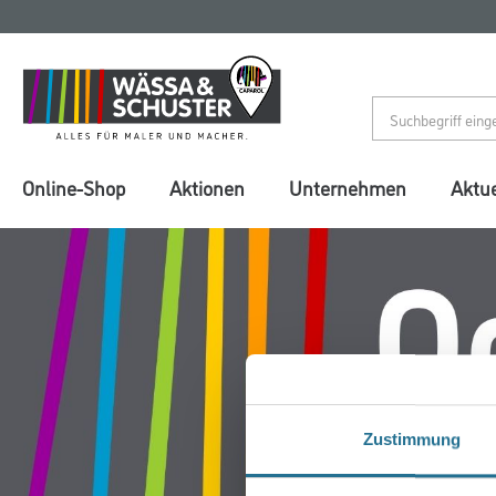
Zum
Zum
Inhalt
Navigationsmenü
springen
springen
Online-Shop
Aktionen
Unternehmen
Aktue
Zustimmung