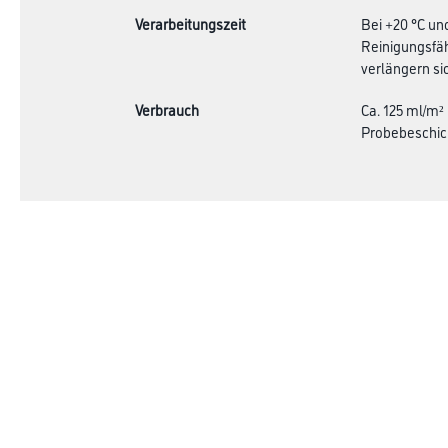
Verarbeitungszeit
Bei +20 °C un
Reinigungsfäh
verlängern sic
Verbrauch
Ca. 125 ml/m²
Probebeschic
Online-Shop
Farbe
Verbrauchsmate
WDV-Systeme
Trockenbau
Putze- und Spachtelmassen
Bodenbeläge