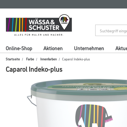
Zum
Zum
Inhalt
Navigationsmenü
springen
springen
Online-Shop
Aktionen
Unternehmen
Aktue
Startseite
Farbe
Innenfarben
Caparol Indeko-plus
Caparol Indeko-plus