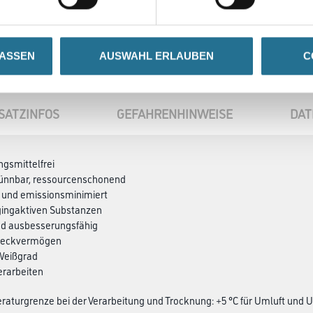
LASSEN
AUSWAHL ERLAUBEN
C
SATZINFOS
GEFAHRENHINWEISE
DAT
ngsmittelfrei
ünnbar, ressourcenschonend
 und emissionsminimiert
ggingaktiven Substanzen
nd ausbesserungsfähig
 Deckvermögen
 Weißgrad
erarbeiten
aturgrenze bei der Verarbeitung und Trocknung: +5 °C für Umluft und 