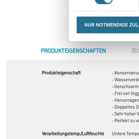
NUR NOTWENDIGE ZU
CURRENT
PRODUKTEIGENSCHAFTEN
ZU
TAB:
Produkteigenschaft
- Konservieru
- Wasserverd
- Geruchsarm
- Frei von fo
- Hervorrage
- Doppeltes
- Sehr hoher
- Perfekt zu v
Verarbeitungstemp./Luftfeuchte
Untere Temper