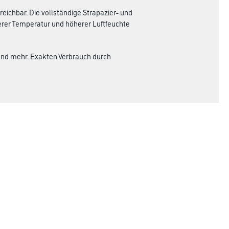
eichbar. Die vollständige Strapazier- und
igerer Temperatur und höherer Luftfeuchte
end mehr. Exakten Verbrauch durch
Rechtliches
AGB
Nutzungsbedingungen
Logistik- und Servicepreisliste
Impressum
Datenschutz