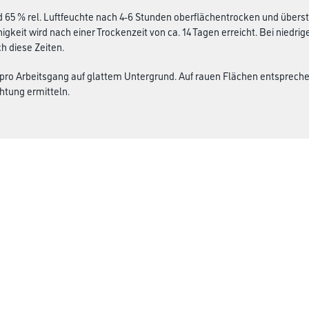
d 65 % rel. Luftfeuchte nach 4-6 Stunden oberflächentrocken und überstr
igkeit wird nach einer Trockenzeit von ca. 14 Tagen erreicht. Bei niedr
h diese Zeiten.
 pro Arbeitsgang auf glattem Untergrund. Auf rauen Flächen entsprech
htung ermitteln.
CMS Gruppe
rialien
Unternehmen
Aktuelles
Services
Karriere
Marken