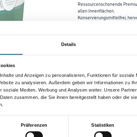
Ressourcenschonende Premium-
allen Innenflächen.
Konservierungsmittelfrei, her
Weißgrad. Nassabriebklasse 1
Deckkraftklasse 1.
Details
Farbtonbezeichnung
Cookies
Gebinde
nhalte und Anzeigen zu personalisieren, Funktionen für soziale
Website zu analysieren. Außerdem geben wir Informationen zu I
r soziale Medien, Werbung und Analysen weiter. Unsere Partner
 Daten zusammen, die Sie ihnen bereitgestellt haben oder die s
Umrechnungsfaktoren
n.
Zur Farbauswahl für Ihr
Präferenzen
Statistiken
Wunschfarbton