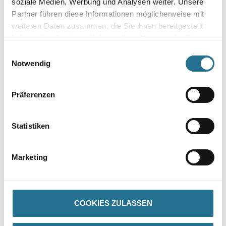
soziale Medien, Werbung und Analysen weiter. Unsere
Partner führen diese Informationen möglicherweise mit
weiteren Daten zusammen, die Sie ihnen bereitgestellt
haben oder die sie im Rahmen Ihrer Nutzung der Dienste
gesammelt haben.
Einwilligungsauswahl
Zur Farbauswahl für Ihren Wunschfarbton
Notwendig
Zur Weißware
Präferenzen
Statistiken
Marketing
PRODUKTEIGENSCHAFTEN
COOKIES ZULASSEN
Produkteigenschaft