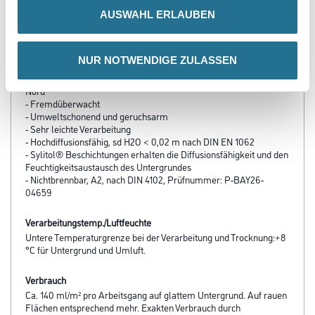
- Konservierungsmittelfrei
AUSWAHL ERLAUBEN
- Lösemittelfrei
- Weichmacherfrei
- Frei von foggingaktiven Substanzen
NUR NOTWENDIGE ZULASSEN
- Raumlufthygienisch unbedenklich
- Zertifikat „für Allergiker geeignet“, gemäß Prüfzeugnis des TÜV
Nord
- Fremdüberwacht
- Umweltschonend und geruchsarm
- Sehr leichte Verarbeitung
- Hochdiffusionsfähig, sd H2O < 0,02 m nach DIN EN 1062
- Sylitol® Beschichtungen er­halten die Diffusionsfähigkeit und den
Feuchtigkeitsaustausch des Untergrundes
- Nichtbrennbar, A2, nach DIN 4102, Prüfnummer: P-BAY26-
04659
Verarbeitungstemp./Luftfeuchte
Untere Temperaturgrenze bei der Verarbeitung und Trocknung:+8
°C für Untergrund und Umluft.
Verbrauch
Ca. 140 ml/m² pro Arbeitsgang auf glattem Untergrund. Auf rauen
Flächen entsprechend mehr. Exakten Verbrauch durch