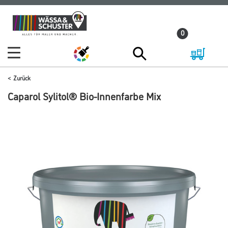
Zum
Zum
Inhalt
Navigationsmenü
0
springen
springen
Zurück
Caparol Sylitol® Bio-Innenfarbe Mix