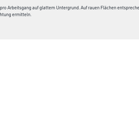
 pro Arbeitsgang auf glattem Untergrund. Auf rauen Flächen entsprec
htung ermitteln.
CMS Gruppe
rialien
Unternehmen
Aktuelles
Services
Karriere
Marken
FAQ