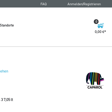
FAQ
Anmelden/Registrieren
0
Standorte
0,00 €
 sehen
3 7,05 lt