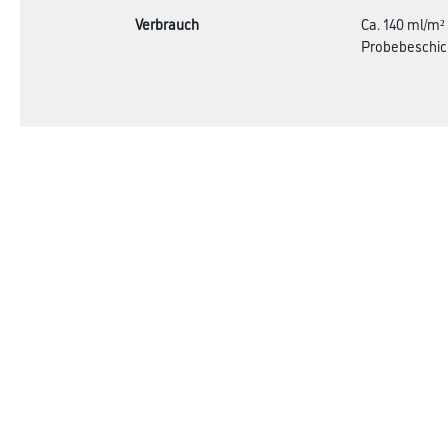
Verbrauch
Ca. 140 ml/m²
Probebeschic
Online-Shop
Farbe
Verbrauchsmate
WDV-Systeme
Trockenbau
Putze- und Spachtelmassen
Bodenbeläge
Wand- & Deckenbeläge
Werkzeug & Maschinen