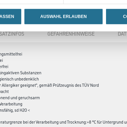
LASSEN
AUSWAHL ERLAUBEN
C
SATZINFOS
GEFAHRENHINWEISE
DAT
ngsmittelfrei
ei
rfrei
ggingaktiven Substanzen
gienisch unbedenklich
„für Allergiker geeignet“, gemäß Prüfzeugnis des TÜV Nord
wacht
onend und geruchsarm
 Verarbeitung
onsfähig, sd H2O <
aturgrenze bei der Verarbeitung und Trocknung:+8 °C für Untergrund u