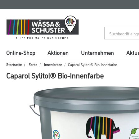
Zum
Zum
Inhalt
Navigationsmenü
springen
springen
Online-Shop
Aktionen
Unternehmen
Aktue
Startseite
Farbe
Innenfarben
Caparol Sylitol® Bio-Innenfarbe
Caparol Sylitol® Bio-Innenfarbe