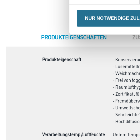
NUR NOTWENDIGE ZU
CURRENT
PRODUKTEIGENSCHAFTEN
ZU
TAB:
Produkteigenschaft
- Konservieru
- Lösemittelfr
- Weichmache
- Frei von fo
- Raumlufthy
- Zertifikat 
- Fremdüber
- Umweltsch
- Sehr leichte
- Hochdiffusi
Verarbeitungstemp./Luftfeuchte
Untere Temper