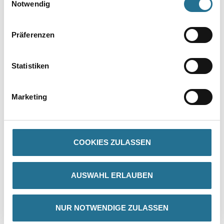
Notwendig
Präferenzen
Statistiken
PRODUKTEIGENSCHAFTEN
Marketing
Produkteigenschaft
- Weiß deckend
- Bindet Feuchte
- Haftet auch auf feuchten Untergründen
COOKIES ZULASSEN
- Für innen und außen
- Ober- und unterhalb des Erdreiches anwendbar
- Zementhaltig
- Alkali- und schimmelbeständig
AUSWAHL ERLAUBEN
Verarbeitungszeit
- Staubtrocken: nach ca. 2,5 Stunden bei 20°C, 55 % rel.
NUR NOTWENDIGE ZULASSEN
Luftfeuchte
- Durchgetrocknet nach ca. 24 Stunden bei 20°C, 55 % rel.