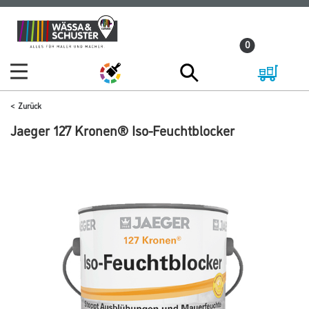
Zum
Zum
Inhalt
Navigationsmenü
0
springen
springen
Zurück
Jaeger 127 Kronen® Iso-Feuchtblocker