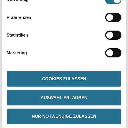
Präferenzen
Statistiken
PRODUKTEIGENSCHAFTEN
Marketing
Produkteigenschaft
- Ausgezeichnete Isolierfähigkeit
- Schnelle Überarbeitbarkeit nach 4 Std.
- Sehr gutes Deckvermögen auch von wasserlöslichen
Verschmutzungen
COOKIES ZULASSEN
- Wasserverdünnbar
- Mit gängigen Farbtonkonzentraten im Pastellbereich abtönbar
- Weichmacherfrei
- Aromatenfrei
AUSWAHL ERLAUBEN
Verarbeitungstemp./Luftfeuchte
Während der gesamten Verarbeitungs- und Trocknungszeit darf
NUR NOTWENDIGE ZULASSEN
die Werkstoff-, Untergrund- und Lufttemperatur 8°C nicht unter-
und