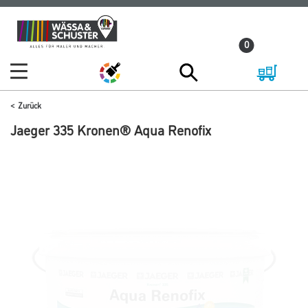
Zum
Zum
Inhalt
Navigationsmenü
0
springen
springen
Zurück
Jaeger 335 Kronen® Aqua Renofix