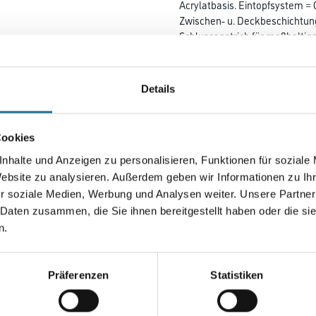
Acrylatbasis. Eintopfsystem = 
Zwischen- u. Deckbeschichtun
Schlussanstrich für maßhaltig
Holzbauteile wie Fenster und 
wie Dachuntersichten,
Fassadenverbretterungen, Hol
Details
Beschichtung von Anschlussba
und Aluminium im Fassadenbere
Außenbereich.
Cookies
nhalte und Anzeigen zu personalisieren, Funktionen für soziale
Farbtonbezeichnung
Website zu analysieren. Außerdem geben wir Informationen zu I
r soziale Medien, Werbung und Analysen weiter. Unsere Partner
 Daten zusammen, die Sie ihnen bereitgestellt haben oder die s
Gebinde
n.
Präferenzen
Statistiken