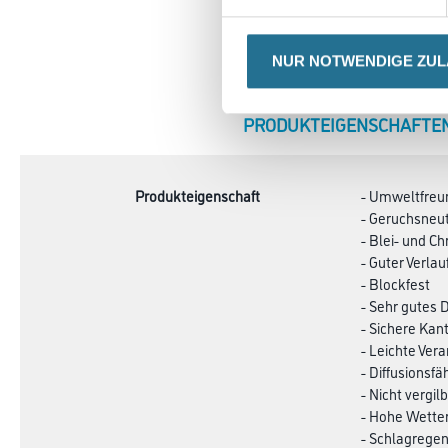
NUR NOTWENDIGE ZU
CURRENT
PRODUKTEIGENSCHAFTE
TAB:
Produkteigenschaft
- Umweltfreu
- Geruchsneut
- Blei- und C
- Guter Verlau
- Blockfest
- Sehr gutes
- Sichere Ka
- Leichte Ver
- Diffusionsfä
- Nicht vergil
- Hohe Wette
- Schlagregen