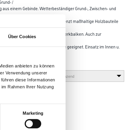
Grund- /
g aus einem Gebinde. Wetterbeständiger Grund-, Zwischen- und
e
Außentüren. Schutzanstrich für begrenzt maßhaltige Holzbauteile
zgeländer, Fensterläden und Fachwerkbalken. Auch zur
Über Cookies
uteilen aus Zink
ich, wie Dachrinnen oder Fallrohre geeignet. Einsatz im Innen u.
 Medien anbieten zu können
Glanzgrad
hrer Verwendung unserer
 führen diese Informationen
ie im Rahmen Ihrer Nutzung
Marketing