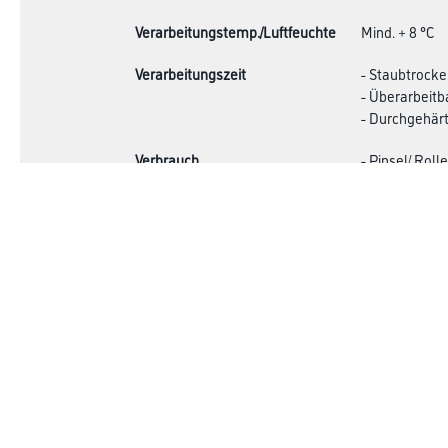
Verarbeitungstemp./Luftfeuchte
Mind. + 8 °C
Verarbeitungszeit
- Staubtrocke
- Überarbeitb
- Durchgehärt
Verbrauch
- Pinsel/ Rolle
- Spritzen: 165
Online-Shop
Farbe
Verbrauchsmate
WDV-Systeme
Trockenbau
Putze- und Spachtelmassen