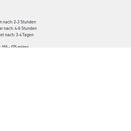
n nach: 2-3 Stunden
ar nach: 4-6 Stunden
et nach: 3-4 Tagen
: 155 - 175 ml/m²
 - 185 ml/²
CMS Gruppe
rialien
Unternehmen
Aktuelles
Services
Karriere