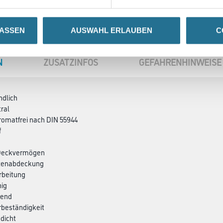
LASSEN
AUSWAHL ERLAUBEN
C
N
ZUSATZINFOS
GEFAHRENHINWEISE
ndlich
ral
hromatfrei nach DIN 55944
f
 Deckvermögen
ntenabdeckung
arbeitung
hig
bend
rbeständigkeit
dicht