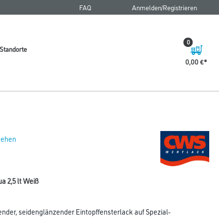
FAQ
Anmelden/Registrieren
0
Standorte
0,00 €
 sehen
 2,5 lt Weiß
nder, seidenglänzender Eintopffensterlack auf Spezial-