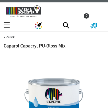
Zum
Zum
Inhalt
Navigationsmenü
0
springen
springen
Zurück
Caparol Capacryl PU-Gloss Mix