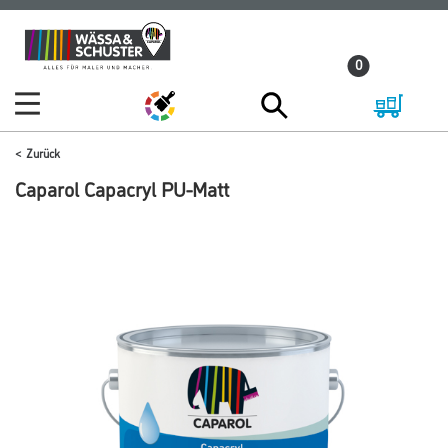
Zum
Zum
Inhalt
Navigationsmenü
0
springen
springen
Zurück
Caparol Capacryl PU-Matt