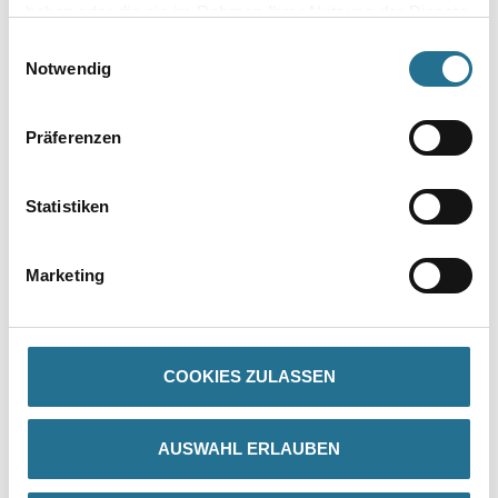
haben oder die sie im Rahmen Ihrer Nutzung der Dienste
gesammelt haben.
Einwilligungsauswahl
Zur Farbauswahl für Ihren Wunschfarbton
Notwendig
Präferenzen
Statistiken
Marketing
PRODUKTEIGENSCHAFTEN
Produkteigenschaft
COOKIES ZULASSEN
- Blockfest
- Extrem vergilbungsbeständig
- Kinderspielzeug geeignet
- Tuchmatt
AUSWAHL ERLAUBEN
- Geruchsarm
- Leichtgängige, geschmeidige Verarbeitung
- Diffusionsfähig