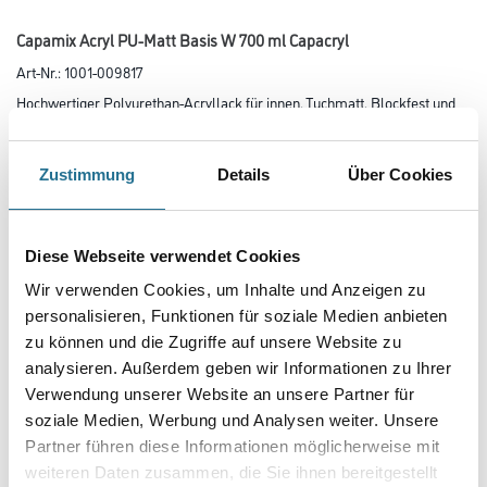
Capamix Acryl PU-Matt Basis W 700 ml Capacryl
Art-Nr.:
1001-009817
Hochwertiger Polyurethan-Acryllack für innen. Tuchmatt, Blockfest und
leichtgängige Verarbeitung.
Farbtonbezeichnung
Zustimmung
Details
Über Cookies
Glanzgrad
Diese Webseite verwendet Cookies
Wir verwenden Cookies, um Inhalte und Anzeigen zu
personalisieren, Funktionen für soziale Medien anbieten
Gebinde
zu können und die Zugriffe auf unsere Website zu
analysieren. Außerdem geben wir Informationen zu Ihrer
Verwendung unserer Website an unsere Partner für
soziale Medien, Werbung und Analysen weiter. Unsere
Partner führen diese Informationen möglicherweise mit
weiteren Daten zusammen, die Sie ihnen bereitgestellt
Umrechnungsfaktoren