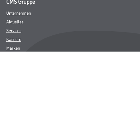
CMS Gruppe
Unternehmen
Aktuelles
Services
Karriere
Marken
FAQ
Rechtliches
AGB
Nutzungsbedingungen
Logistik- und Servicepreisliste
Impressum
Datenschutz
Integrität
Kontakt