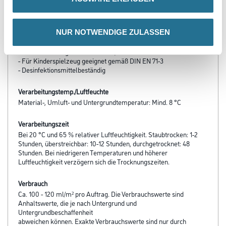
- Blockfest
- Hohe Kratz- und Stoßfestigkeit
- Diffusionsfähig
NUR NOTWENDIGE ZULASSEN
- Beständig gegen haushaltsübliche Reinigungsmittel
- Nassabrieb nach DIN EN 13300: Klasse 1 (entspricht
scheuerbeständig nach DIN 53778)
- Für Kinderspielzeug geeignet gemäß DIN EN 71-3
- Desinfektionsmittelbeständig
Verarbeitungstemp./Luftfeuchte
Material-, Umluft- und Untergrundtemperatur: Mind. 8 °C
Verarbeitungszeit
Bei 20 °C und 65 % relativer Luftfeuchtigkeit. Staubtrocken: 1-2
Stunden, überstreichbar: 10-12 Stunden, durchgetrocknet: 48
Stunden. Bei niedrigeren Temperaturen und höherer
Luftfeuchtigkeit verzögern sich die Trocknungszeiten.
Verbrauch
Ca. 100 - 120 ml/m² pro Auftrag. Die Verbrauchswerte sind
Anhaltswerte, die je nach Untergrund und
Untergrundbeschaffenheit
abweichen können. Exakte Verbrauchswerte sind nur durch