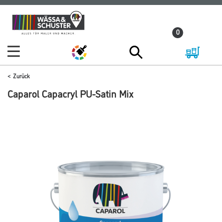
Zum
Zum
Inhalt
Navigationsmenü
0
springen
springen
Zurück
Caparol Capacryl PU-Satin Mix