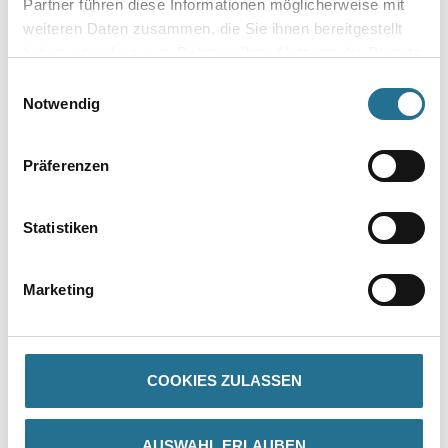
Partner führen diese Informationen möglicherweise mit
weiteren Daten zusammen, die Sie ihnen bereitgestellt
haben oder die sie im Rahmen Ihrer Nutzung der Dienste
gesammelt haben.
Einwilligungsauswahl
Notwendig
Zur Farbauswahl für Ihren Wunschfarbton
Präferenzen
Statistiken
Marketing
PRODUKTEIGENSCHAFTEN
COOKIES ZULASSEN
Produkteigenschaft
- Geruchsarm
- Leichtgängige, geschmeidige Verarbeitung
AUSWAHL ERLAUBEN