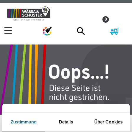
Zum
Zum
Inhalt
Navigationsmenü
0
springen
springen
Zustimmung
Details
Über Cookies