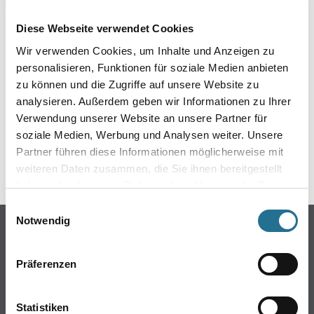
EIN KLEINER ZWISCHENFALL
Diese Webseite verwendet Cookies
IST AUFGETRETEN
Wir verwenden Cookies, um Inhalte und Anzeigen zu
personalisieren, Funktionen für soziale Medien anbieten
Keine Sorge, wir pinseln schon an der Lösung und
zu können und die Zugriffe auf unsere Website zu
werden das Problem so schnell wie möglich beheben.
analysieren. Außerdem geben wir Informationen zu Ihrer
Erkunden Sie in der Zwischenzeit unseren Online-Shop
und lassen Sie sich inspirieren.
Verwendung unserer Website an unsere Partner für
soziale Medien, Werbung und Analysen weiter. Unsere
ZURÜCK ZUM ONLINE-SHOP
Partner führen diese Informationen möglicherweise mit
weiteren Daten zusammen, die Sie ihnen bereitgestellt
haben oder die sie im Rahmen Ihrer Nutzung der Dienste
gesammelt haben.
Einwilligungsauswahl
Notwendig
Online-Shop
Farbe
Präferenzen
WDV-Systeme
Trockenbau
Statistiken
Putze- und Spachtelmassen