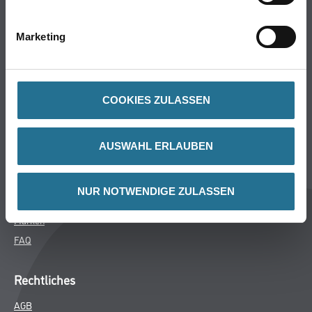
Bodenbeläge
Wand- & Deckenbeläge
Marketing
Werkzeug & Maschinen
Verbrauchsmaterialien
COOKIES ZULASSEN
CMS Gruppe
Unternehmen
AUSWAHL ERLAUBEN
Aktuelles
Services
NUR NOTWENDIGE ZULASSEN
Karriere
Marken
FAQ
Rechtliches
AGB