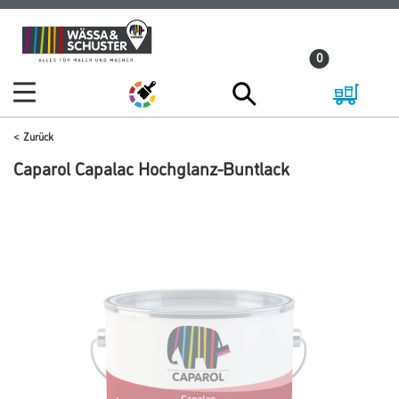
Zum
Zum
Inhalt
Navigationsmenü
0
springen
springen
Zurück
Caparol Capalac Hochglanz-Buntlack