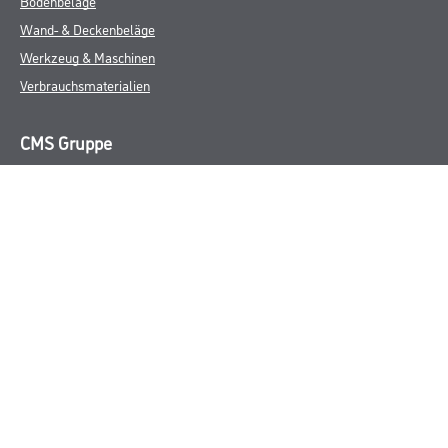
Bodenbeläge
Wand- & Deckenbeläge
Werkzeug & Maschinen
Verbrauchsmaterialien
CMS Gruppe
Unternehmen
Aktuelles
Services
Karriere
Marken
FAQ
Rechtliches
AGB
Nutzungsbedingungen