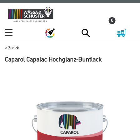
Zum
Zum
Inhalt
Navigationsmenü
0
springen
springen
Zurück
Caparol Capalac Hochglanz-Buntlack