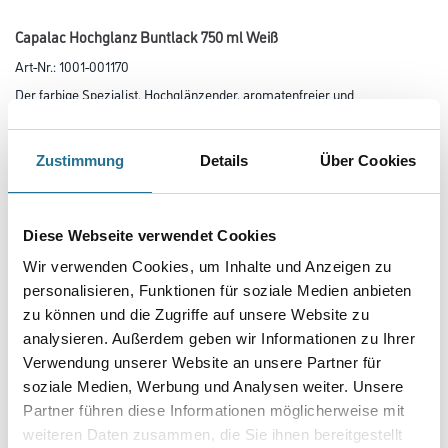
Capalac Hochglanz Buntlack 750 ml Weiß
Art-Nr.:
1001-001170
Der farbige Spezialist. Hochglänzender, aromatenfreier und
silikonharzmodifizierter Alkydharz-Buntlack für außen und innen.
Farbtonbezeichnung
Zustimmung
Details
Über Cookies
Glanzgrad
Diese Webseite verwendet Cookies
Wir verwenden Cookies, um Inhalte und Anzeigen zu
personalisieren, Funktionen für soziale Medien anbieten
Gebinde
zu können und die Zugriffe auf unsere Website zu
analysieren. Außerdem geben wir Informationen zu Ihrer
Verwendung unserer Website an unsere Partner für
soziale Medien, Werbung und Analysen weiter. Unsere
Partner führen diese Informationen möglicherweise mit
weiteren Daten zusammen, die Sie ihnen bereitgestellt
Umrechnungsfaktoren