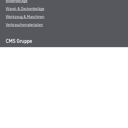
Bodenbeläge
Wand- & Deckenbeläge
Werkzeug & Maschinen
Verbrauchsmaterialien
CMS Gruppe
Unternehmen
Aktuelles
Services
Karriere
Marken
FAQ
Rechtliches
AGB
Nutzungsbedingungen