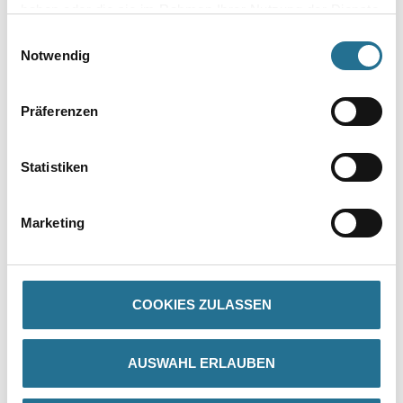
haben oder die sie im Rahmen Ihrer Nutzung der Dienste
gesammelt haben.
Einwilligungsauswahl
Zur Farbauswahl für Ihren Wunschfarbton
Notwendig
Präferenzen
Statistiken
Marketing
PRODUKTEIGENSCHAFTEN
Produkteigenschaft
COOKIES ZULASSEN
- Hohe Kantenabdeckung
- Sehr gute Farbstabilität
- Hervorragendes Deckvermögen
- Lange Offenzeit
AUSWAHL ERLAUBEN
- Sehr gutes Standvermögen
- Hohe Schlag- und Stoßfestigkeit
- Leichte Verarbeitbarkeit