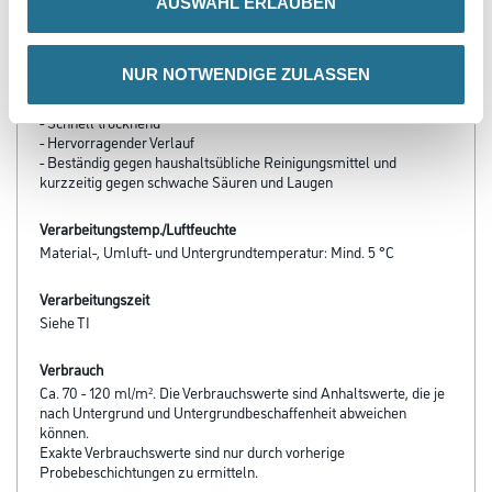
- Sehr gute Farbstabilität
AUSWAHL ERLAUBEN
- Hervorragendes Deckvermögen
- Lange Offenzeit
- Sehr gutes Standvermögen
NUR NOTWENDIGE ZULASSEN
- Hohe Schlag- und Stoßfestigkeit
- Leichte Verarbeitbarkeit
- Schnell trocknend
- Hervorragender Verlauf
- Beständig gegen haushaltsübliche Reinigungsmittel und
kurzzeitig gegen schwache Säuren und Laugen
Verarbeitungstemp./Luftfeuchte
Material-, Umluft- und Untergrundtemperatur: Mind. 5 °C
Verarbeitungszeit
Siehe TI
Verbrauch
Ca. 70 - 120 ml/m². Die Verbrauchswerte sind Anhaltswerte, die je
nach Untergrund und Untergrundbeschaffenheit abweichen
können.
Exakte Verbrauchswerte sind nur durch vorherige
Probebeschichtungen zu ermitteln.