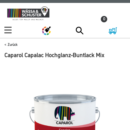
Zum
Zum
Inhalt
Navigationsmenü
0
springen
springen
Zurück
Caparol Capalac Hochglanz-Buntlack Mix