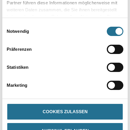
Partner führen diese Informationen möglicherweise mit
weiteren Daten zusammen, die Sie ihnen bereitgestellt
haben oder die sie im Rahmen Ihrer Nutzung der Dienste
Zur Farbauswahl für Ihren Wunschfarbton
gesammelt haben.
Einwilligungsauswahl
Notwendig
Zur Weißware
Präferenzen
Statistiken
Marketing
PRODUKTEIGENSCHAFTEN
COOKIES ZULASSEN
Produkteigenschaft
- Hohe Kantenabdeckung