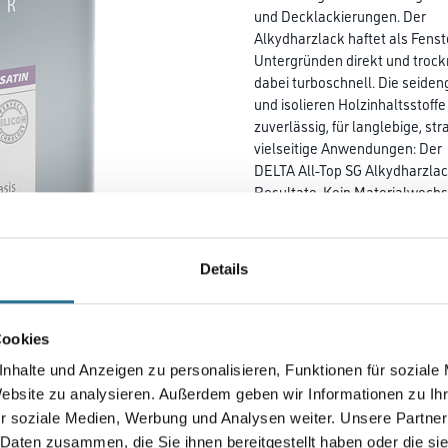
und Decklackierungen. Der
Alkydharzlack haftet als Fens
Untergründen direkt und trock
dabei turboschnell. Die seide
und isolieren Holzinhaltsstoffe
zuverlässig, für langlebige, st
vielseitige Anwendungen: Der
DELTA All-Top SG Alkydharzla
Resultate. Kein Materialwech
modernem Eintopfsystem nötig
direkt. Die Turbo-Trocknung er
zwei Anstriche an einem Arbeits
Details
in mehr als 10.000
verschiedenen Farbtönen. Die 
Witterungs- und UV-Einflüsse,
Cookies
reduziert Vergilbungen und isol
Innenbereich oder als Garagen
nhalte und Anzeigen zu personalisieren, Funktionen für soziale
Lack im Außenbereich - DELTA 
Website zu analysieren. Außerdem geben wir Informationen zu I
werden.
r soziale Medien, Werbung und Analysen weiter. Unsere Partner
 Daten zusammen, die Sie ihnen bereitgestellt haben oder die s