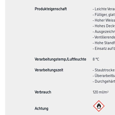
Produkteigenschaft
- Leichte Ver
- Fülliger, gla
- Hoher Weiss
- Hohes Deck
- Ausgezeichn
- Ventilieren
- Hohe Standf
- Einsatz auf
Verarbeitungstemp./Luftfeuchte
8 °C
Verarbeitungszeit
- Staubtrocke
- Überarbeitb
- Durchgehärt
Verbrauch
120 ml/m²
Achtung