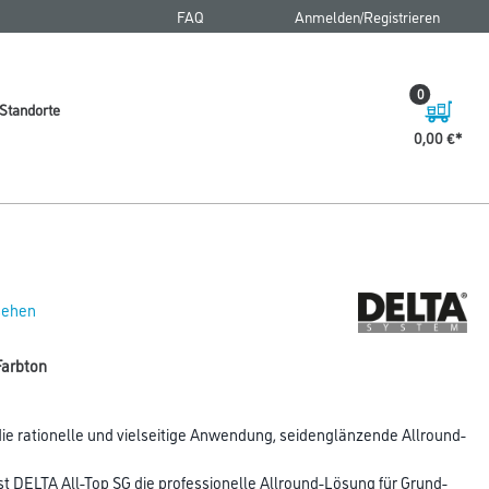
FAQ
Anmelden/Registrieren
0
Standorte
0,00 €
 sehen
 Farbton
die rationelle und vielseitige Anwendung, seidenglänzende Allround-
t DELTA All-Top SG die professionelle Allround-Lösung für Grund-