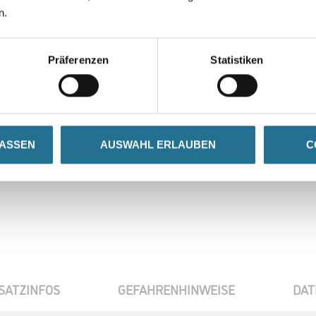
Farbtonbezeichnung
n.
Präferenzen
Statistiken
Gebinde
Umrechnungsfaktoren
LASSEN
AUSWAHL ERLAUBEN
C
SATZINFOS
GEFAHRENHINWEISE
DAT