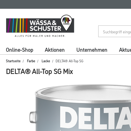
Zum
Zum
Inhalt
Navigationsmenü
springen
springen
Online-Shop
Aktionen
Unternehmen
Aktue
Startseite
Farbe
Lacke
DELTA® All-Top SG
DELTA® All-Top SG Mix