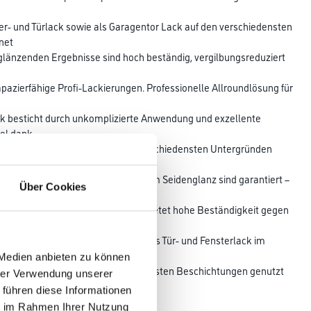
ter- und Türlack sowie als Garagentor Lack auf den verschiedensten
net
nglänzenden Ergebnisse sind hoch beständig, vergilbungsreduziert
rapazierfähige Profi-Lackierungen. Professionelle Allroundlösung für
ck besticht durch unkomplizierte Anwendung und exzellente
sel dank
, der Alkydharzlack haftet auf verschiedensten Untergründen
möglicht
tag. Glatte, füllige Verläufe in edlem Seidenglanz sind garantiert –
Über Cookies
Perfect-Silicon Technologie (PST) bietet hohe Beständigkeit gegen
iert Holzinhaltsstoffe effizient. Ob als Tür- und Fensterlack im
tor
 Medien anbieten zu können
All-Top SG kann für die verschiedensten Beschichtungen genutzt
hrer Verwendung unserer
 führen diese Informationen
ie im Rahmen Ihrer Nutzung