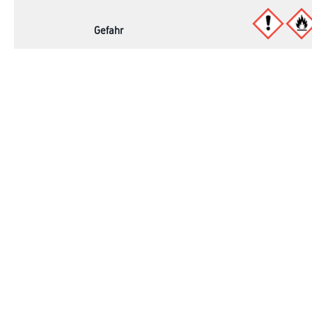
Gefahr
Online-Shop
Farbe
Verbrauchsmate
WDV-Systeme
Trockenbau
Putze- und Spachtelmassen
Bodenbeläge
Wand- & Deckenbeläge
Werkzeug & Maschinen