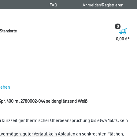
FAQ
Anmelden/Registrieren
0
Standorte
0,00 €
 sehen
Spr. 400 ml 2780002-044 seidenglänzend Weiß
ei kurzzeitiger thermischer Überbeanspruchung bis etwa 150°C kein
kvermögen, guter Verlauf, kein Ablaufen an senkrechten Flächen,