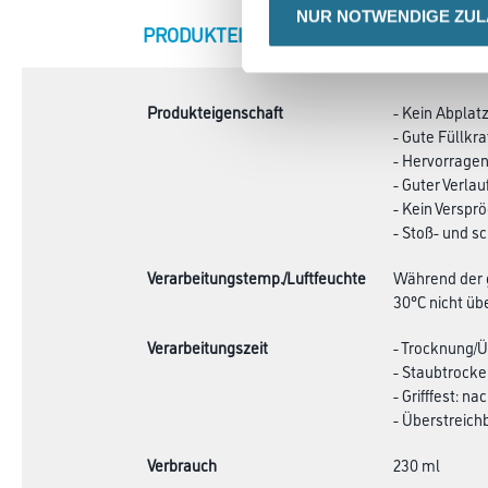
NUR NOTWENDIGE ZU
CURRENT
PRODUKTEIGENSCHAFTEN
ZU
TAB:
Produkteigenschaft
- Kein Abplat
- Gute Füllkra
- Hervorrag
- Guter Verlau
- Kein Verspr
- Stoß- und s
Verarbeitungstemp./Luftfeuchte
Während der g
30°C nicht übe
Verarbeitungszeit
- Trocknung/Üb
- Staubtrocke
- Grifffest: nac
- Überstreichb
Verbrauch
230 ml