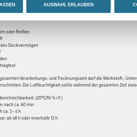
LASSEN
AUSWAHL ERLAUBEN
C
SATZINFOS
GEFAHRENHINWEISE
DAT
zen oder Reißen
ft
endes Deckvermögen
f
öden
chlagfest
esamten Verarbeitungs- und Trocknungszeit darf die Werkstoff-, Unter
rschreiten. Die Luftfeuchtigkeit sollte während der gesamten Zeit zwisch
erstreichbarkeit: (20°C/55 % r.F.)
n: nach ca. 60 min
h ca. 3 - 4 h
ar: ab 48 h oder innerhalb 12 h