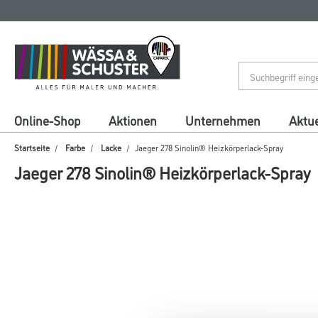
Zum
Zum
Inhalt
Navigationsmenü
springen
springen
Online-Shop
Aktionen
Unternehmen
Aktue
Startseite
Farbe
Lacke
Jaeger 278 Sinolin® Heizkörperlack-Spray
Jaeger 278 Sinolin® Heizkörperlack-Spray