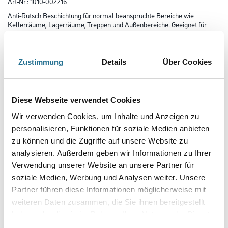
Art-Nr.:
1010-002216
Anti-Rutsch Beschichtung für normal beanspruchte Bereiche wie
Kellerräume, Lagerräume, Treppen und Außenbereiche. Geeignet für
Beton, Zementestrich, Asphalt und Holz die rutschhemmend ausgeführt
werden sollen.
Zustimmung
Details
Über Cookies
Farbtonbezeichnung
Diese Webseite verwendet Cookies
Glanzgrad
Wir verwenden Cookies, um Inhalte und Anzeigen zu
personalisieren, Funktionen für soziale Medien anbieten
zu können und die Zugriffe auf unsere Website zu
Gebinde
analysieren. Außerdem geben wir Informationen zu Ihrer
Verwendung unserer Website an unsere Partner für
soziale Medien, Werbung und Analysen weiter. Unsere
Partner führen diese Informationen möglicherweise mit
weiteren Daten zusammen, die Sie ihnen bereitgestellt
Umrechnungsfaktoren
haben oder die sie im Rahmen Ihrer Nutzung der Dienste
gesammelt haben.