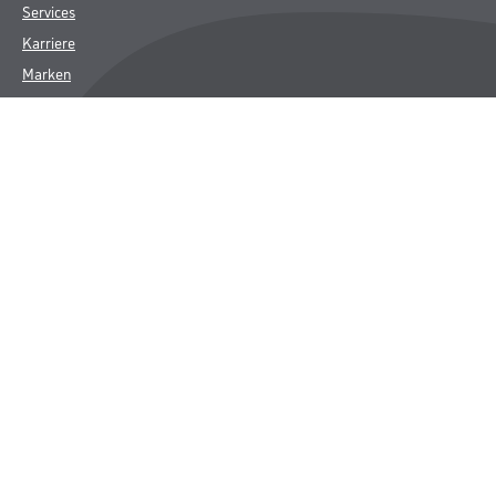
Services
Karriere
Marken
FAQ
Rechtliches
AGB
Nutzungsbedingungen
Logistik- und Servicepreisliste
Impressum
Datenschutz
Integrität
Kontakt
Follow Us