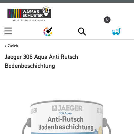
Zum
Zum
Inhalt
Navigationsmenü
0
springen
springen
Zurück
Jaeger 306 Aqua Anti Rutsch
Bodenbeschichtung