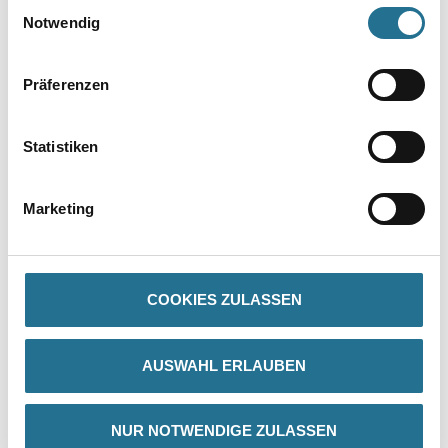
Einwilligungsauswahl
Notwendig
Präferenzen
Statistiken
PRODUKTEIGENSCHAFTEN
Marketing
Produkteigenschaft
- Geprüfte Rutschhemmung R10
- Für innen und außen
- Leicht zu verarbeiten
COOKIES ZULASSEN
- Rasche Trocknung
- Licht- und wetterbeständig
- Stoß-, schlag- und abriebfest
AUSWAHL ERLAUBEN
- Sehr gute Haftung
- Beständig gegen haushaltsübliche Chemikalien
- Hohes Deckvermögen
NUR NOTWENDIGE ZULASSEN