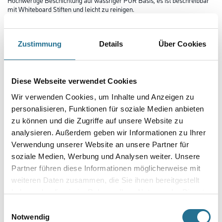
mit Whiteboard Stiften und leicht zu reinigen.
Farbtonbezeichnung
Zustimmung
Details
Über Cookies
Glanzgrad
Diese Webseite verwendet Cookies
Wir verwenden Cookies, um Inhalte und Anzeigen zu
Gebinde
personalisieren, Funktionen für soziale Medien anbieten
zu können und die Zugriffe auf unsere Website zu
analysieren. Außerdem geben wir Informationen zu Ihrer
Verwendung unserer Website an unsere Partner für
soziale Medien, Werbung und Analysen weiter. Unsere
Partner führen diese Informationen möglicherweise mit
Umrechnungsfaktoren
weiteren Daten zusammen, die Sie ihnen bereitgestellt
haben oder die sie im Rahmen Ihrer Nutzung der Dienste
gesammelt haben.
Einwilligungsauswahl
Notwendig