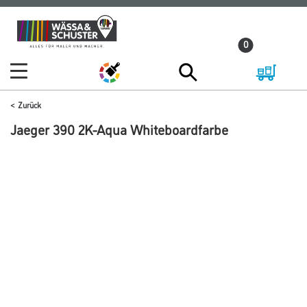
Zum
Zum
Inhalt
Navigationsmenü
0
springen
springen
Zurück
Jaeger 390 2K-Aqua Whiteboardfarbe