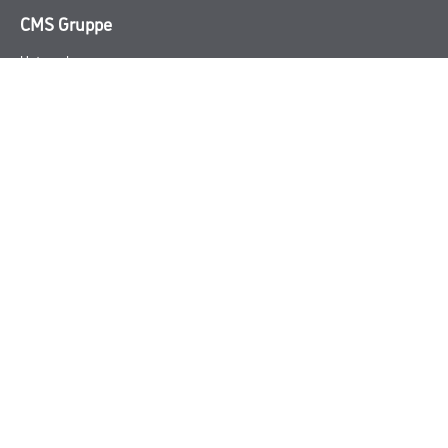
CMS Gruppe
Unternehmen
Aktuelles
Services
Karriere
Marken
FAQ
Rechtliches
AGB
Nutzungsbedingungen
Logistik- und Servicepreisliste
Impressum
Datenschutz
Integrität