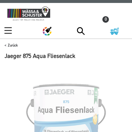
Zum
Zum
Inhalt
Navigationsmenü
0
springen
springen
Zurück
Jaeger 875 Aqua Fliesenlack