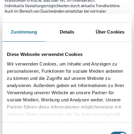
Individuelle Gestaltungsmöglichkeiten durch aktuelle Trendfarbtöne.
Auch im Bereich von Duschwänden einsetzbar bei normaler
Belastung im Privathaushalt.
Farbtonbezeichnung
Zustimmung
Details
Über Cookies
Glanzgrad
Diese Webseite verwendet Cookies
Wir verwenden Cookies, um Inhalte und Anzeigen zu
personalisieren, Funktionen für soziale Medien anbieten
Gebinde
zu können und die Zugriffe auf unsere Website zu
analysieren. Außerdem geben wir Informationen zu Ihrer
Verwendung unserer Website an unsere Partner für
soziale Medien, Werbung und Analysen weiter. Unsere
Partner führen diese Informationen möglicherweise mit
Umrechnungsfaktoren
weiteren Daten zusammen, die Sie ihnen bereitgestellt
haben oder die sie im Rahmen Ihrer Nutzung der Dienste
gesammelt haben.
Einwilligungsauswahl