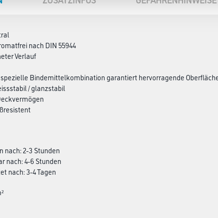
ral
hromatfrei nach DIN 55944
eter Verlauf
 / spezielle Bindemittelkombination garantiert hervorragende Oberfläch
issstabil / glanzstabil
 Deckvermögen
ßresistent
n nach: 2-3 Stunden
ar nach: 4-6 Stunden
et nach: 3-4 Tagen
m²