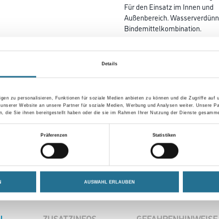
Für den Einsatz im Innen und
Außenbereich. Wasserverdünnba
Bindemittelkombination.
Farbtonbezeichnung
Details
Gebinde
gen zu personalisieren, Funktionen für soziale Medien anbieten zu können und die Zugriffe auf
 unserer Website an unsere Partner für soziale Medien, Werbung und Analysen weiter. Unsere Pa
 die Sie ihnen bereitgestellt haben oder die sie im Rahmen Ihrer Nutzung der Dienste gesamme
Präferenzen
Statistiken
N
AUSWAHL ERLAUBEN
N
ZUSATZINFOS
GEFAHRENHINWEISE