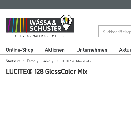
Zum
Zum
Inhalt
Navigationsmenü
springen
springen
Online-Shop
Aktionen
Unternehmen
Aktue
Startseite
Farbe
Lacke
LUCITE® 128 GlossColor
LUCITE® 128 GlossColor Mix