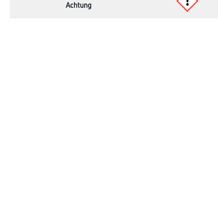
Achtung
Online-Shop
Farbe
Verbrauchsmate
WDV-Systeme
Trockenbau
Putze- und Spachtelmassen
Bodenbeläge
Wand- & Deckenbeläge
Werkzeug & Maschinen