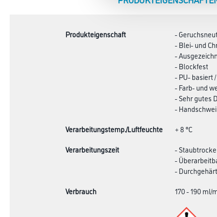
TAB:
Produkteigenschaft
- Geruchsneut
- Blei- und C
- Ausgezeichn
- Blockfest
- PU- basiert
- Farb- und we
- Sehr gutes
- Handschwei
Verarbeitungstemp./Luftfeuchte
+ 8 °C
Verarbeitungszeit
- Staubtrocke
- Überarbeitb
- Durchgehärt
Verbrauch
170 - 190 ml/