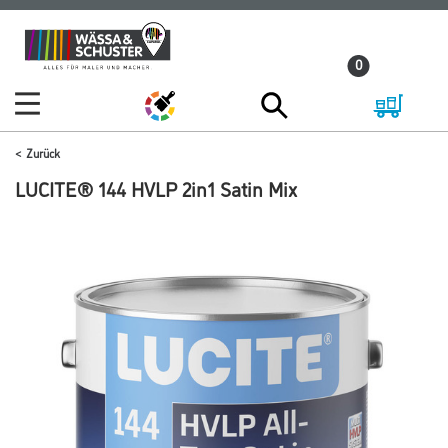
Zum
Zum
Inhalt
Navigationsmenü
0
springen
springen
Zurück
LUCITE® 144 HVLP 2in1 Satin Mix