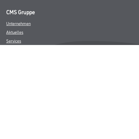
CMS Gruppe
Unternehmen
Aktuelles
Services
Karriere
Marken
FAQ
Rechtliches
AGB
Nutzungsbedingungen
Logistik- und Servicepreisliste
Impressum
Datenschutz