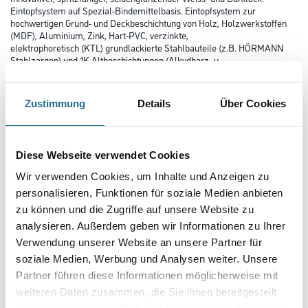
Eintopfsystem auf Spezial-Bindemittelbasis. Eintopfsystem zur
hochwertigen Grund- und Deckbeschichtung von Holz, Holzwerkstoffen
(MDF), Aluminium, Zink, Hart-PVC, verzinkte,
elektrophoretisch (KTL) grundlackierte Stahlbauteile (z.B. HÖRMANN
Stahlzargen) und 1K-Altbeschichtungen (Alkydharz- u.
Acrylatbasis). Ausschließlich mittels Spritzapplikation (HVLP =
Niederdruckspritzverfahren), nach entsprechender Vorbehandlung,
verarbeitbar.
Zustimmung
Details
Über Cookies
Farbtonbezeichnung
Diese Webseite verwendet Cookies
Wir verwenden Cookies, um Inhalte und Anzeigen zu
Glanzgrad
personalisieren, Funktionen für soziale Medien anbieten
zu können und die Zugriffe auf unsere Website zu
analysieren. Außerdem geben wir Informationen zu Ihrer
Gebinde
Verwendung unserer Website an unsere Partner für
soziale Medien, Werbung und Analysen weiter. Unsere
Partner führen diese Informationen möglicherweise mit
weiteren Daten zusammen, die Sie ihnen bereitgestellt