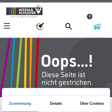
Zum
Zum
Inhalt
Navigationsmenü
0
springen
springen
Zustimmung
Details
Über Cookies