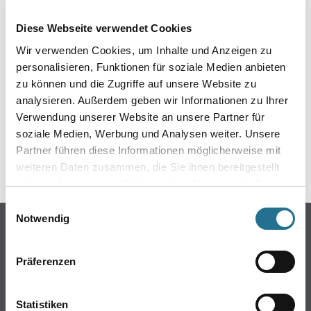
EIN KLEINER ZWISCHENFALL
Diese Webseite verwendet Cookies
IST AUFGETRETEN
Wir verwenden Cookies, um Inhalte und Anzeigen zu
personalisieren, Funktionen für soziale Medien anbieten
Keine Sorge, wir pinseln schon an der Lösung und
zu können und die Zugriffe auf unsere Website zu
werden das Problem so schnell wie möglich beheben.
analysieren. Außerdem geben wir Informationen zu Ihrer
Erkunden Sie in der Zwischenzeit unseren Online-Shop
und lassen Sie sich inspirieren.
Verwendung unserer Website an unsere Partner für
soziale Medien, Werbung und Analysen weiter. Unsere
ZURÜCK ZUM ONLINE-SHOP
Partner führen diese Informationen möglicherweise mit
weiteren Daten zusammen, die Sie ihnen bereitgestellt
haben oder die sie im Rahmen Ihrer Nutzung der Dienste
gesammelt haben.
Einwilligungsauswahl
Notwendig
Online-Shop
Farbe
Präferenzen
WDV-Systeme
Trockenbau
Statistiken
Putze- und Spachtelmassen