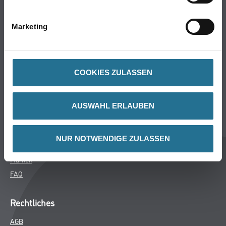
Bodenbeläge
Wand- & Deckenbeläge
Marketing
Werkzeug & Maschinen
Verbrauchsmaterialien
COOKIES ZULASSEN
CMS Gruppe
Unternehmen
AUSWAHL ERLAUBEN
Aktuelles
Services
NUR NOTWENDIGE ZULASSEN
Karriere
Marken
FAQ
Rechtliches
AGB