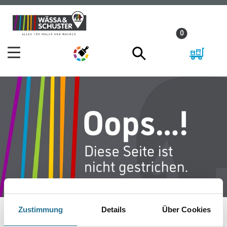
Zum
Zum
Inhalt
Navigationsmenü
0
springen
springen
Zustimmung
Details
Über Cookies