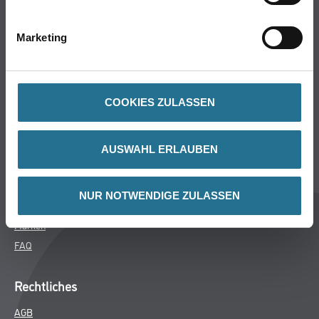
Bodenbeläge
Wand- & Deckenbeläge
Marketing
Werkzeug & Maschinen
Verbrauchsmaterialien
COOKIES ZULASSEN
CMS Gruppe
Unternehmen
AUSWAHL ERLAUBEN
Aktuelles
Services
NUR NOTWENDIGE ZULASSEN
Karriere
Marken
FAQ
Rechtliches
AGB