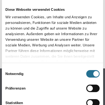
EIN KLEINER ZWISCHENFALL
Diese Webseite verwendet Cookies
IST AUFGETRETEN
Wir verwenden Cookies, um Inhalte und Anzeigen zu
personalisieren, Funktionen für soziale Medien anbieten
Keine Sorge, wir pinseln schon an der Lösung und
zu können und die Zugriffe auf unsere Website zu
werden das Problem so schnell wie möglich beheben.
analysieren. Außerdem geben wir Informationen zu Ihrer
Erkunden Sie in der Zwischenzeit unseren Online-Shop
und lassen Sie sich inspirieren.
Verwendung unserer Website an unsere Partner für
soziale Medien, Werbung und Analysen weiter. Unsere
ZURÜCK ZUM ONLINE-SHOP
Partner führen diese Informationen möglicherweise mit
weiteren Daten zusammen, die Sie ihnen bereitgestellt
haben oder die sie im Rahmen Ihrer Nutzung der Dienste
gesammelt haben.
Einwilligungsauswahl
Notwendig
Online-Shop
Farbe
Präferenzen
WDV-Systeme
Trockenbau
Statistiken
Putze- und Spachtelmassen