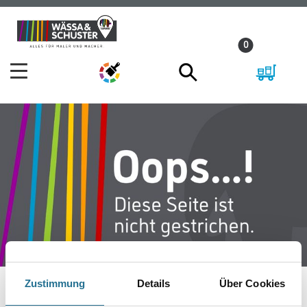
Zum
Zum
Inhalt
Navigationsmenü
0
springen
springen
Zustimmung
Details
Über Cookies