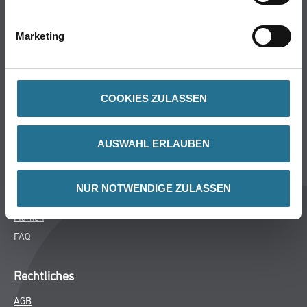
Bodenbeläge
Wand- & Deckenbeläge
Marketing
Werkzeug & Maschinen
Verbrauchsmaterialien
COOKIES ZULASSEN
CMS Gruppe
Unternehmen
AUSWAHL ERLAUBEN
Aktuelles
Services
NUR NOTWENDIGE ZULASSEN
Karriere
Marken
FAQ
Rechtliches
AGB