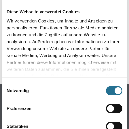
EIN KLEINER ZWISCHENFALL
Diese Webseite verwendet Cookies
IST AUFGETRETEN
Wir verwenden Cookies, um Inhalte und Anzeigen zu
personalisieren, Funktionen für soziale Medien anbieten
Keine Sorge, wir pinseln schon an der Lösung und
zu können und die Zugriffe auf unsere Website zu
werden das Problem so schnell wie möglich beheben.
analysieren. Außerdem geben wir Informationen zu Ihrer
Erkunden Sie in der Zwischenzeit unseren Online-Shop
und lassen Sie sich inspirieren.
Verwendung unserer Website an unsere Partner für
soziale Medien, Werbung und Analysen weiter. Unsere
ZURÜCK ZUM ONLINE-SHOP
Partner führen diese Informationen möglicherweise mit
weiteren Daten zusammen, die Sie ihnen bereitgestellt
haben oder die sie im Rahmen Ihrer Nutzung der Dienste
gesammelt haben.
Einwilligungsauswahl
Notwendig
Online-Shop
Farbe
Präferenzen
WDV-Systeme
Trockenbau
Statistiken
Putze- und Spachtelmassen