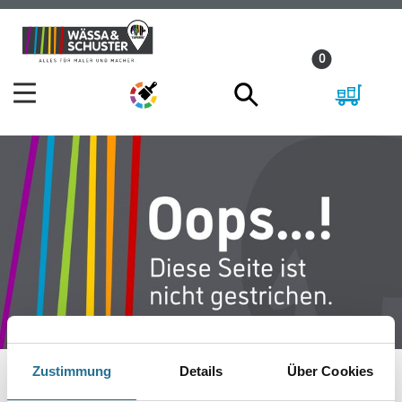
Zum
Zum
Inhalt
Navigationsmenü
0
springen
springen
Zustimmung
Details
Über Cookies