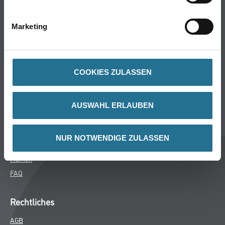
Bodenbeläge
Wand- & Deckenbeläge
Marketing
Werkzeug & Maschinen
Verbrauchsmaterialien
COOKIES ZULASSEN
CMS Gruppe
Unternehmen
AUSWAHL ERLAUBEN
Aktuelles
Services
NUR NOTWENDIGE ZULASSEN
Karriere
Marken
FAQ
Rechtliches
AGB