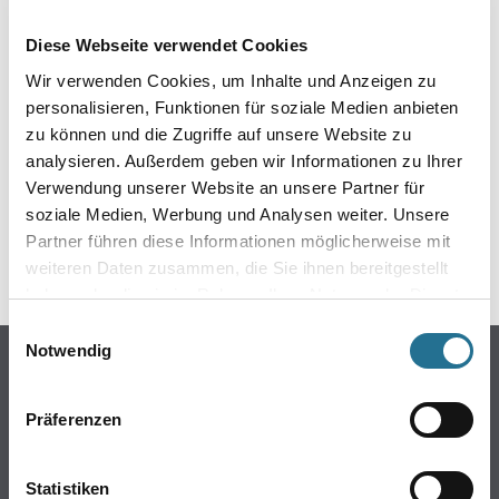
EIN KLEINER ZWISCHENFALL
Diese Webseite verwendet Cookies
IST AUFGETRETEN
Wir verwenden Cookies, um Inhalte und Anzeigen zu
personalisieren, Funktionen für soziale Medien anbieten
Keine Sorge, wir pinseln schon an der Lösung und
zu können und die Zugriffe auf unsere Website zu
werden das Problem so schnell wie möglich beheben.
analysieren. Außerdem geben wir Informationen zu Ihrer
Erkunden Sie in der Zwischenzeit unseren Online-Shop
und lassen Sie sich inspirieren.
Verwendung unserer Website an unsere Partner für
soziale Medien, Werbung und Analysen weiter. Unsere
ZURÜCK ZUM ONLINE-SHOP
Partner führen diese Informationen möglicherweise mit
weiteren Daten zusammen, die Sie ihnen bereitgestellt
haben oder die sie im Rahmen Ihrer Nutzung der Dienste
gesammelt haben.
Einwilligungsauswahl
Notwendig
Online-Shop
Farbe
Präferenzen
WDV-Systeme
Trockenbau
Statistiken
Putze- und Spachtelmassen