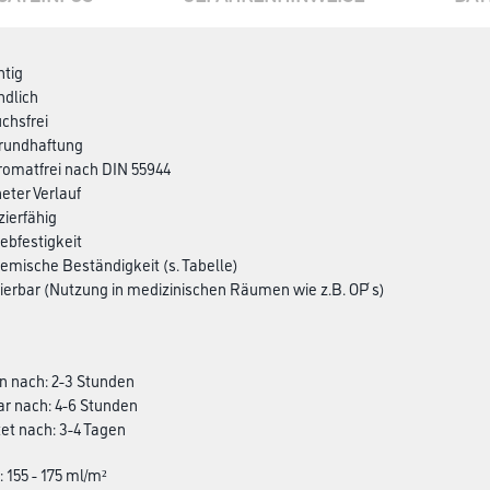
ntig
ndlich
chsfrei
grundhaftung
hromatfrei nach DIN 55944
eter Verlauf
zierfähig
iebfestigkeit
hemische Beständigkeit (s. Tabelle)
erbar (Nutzung in medizinischen Räumen wie z.B. OP ́s)
n nach: 2-3 Stunden
ar nach: 4-6 Stunden
et nach: 3-4 Tagen
: 155 - 175 ml/m²