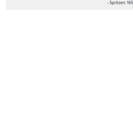
- Spritzen: 165
Gefahr
Online-Shop
Farbe
Verbrauchsmate
WDV-Systeme
Trockenbau
Putze- und Spachtelmassen
Bodenbeläge
Wand- & Deckenbeläge
Werkzeug & Maschinen