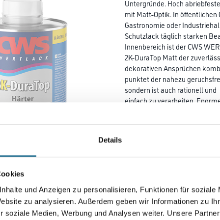
Untergründe. Hoch abriebfest
mit Matt-Optik. In öffentlich
Gastronomie oder Industriehall
Schutzlack täglich starken Be
Innenbereich ist der CWS WE
2K-DuraTop Matt der zuverläs
dekorativen Ansprüchen kombi
punktet der nahezu geruchsfre
sondern ist auch rationell und
einfach zu verarbeiten. Enor
und edle, langlebige Matt-Opt
WERTLACK 2K-DuraTop Matt ist
Hochwertige Deckbeschichtun
Details
und Außenbereich von Holz Hol
Hartkunststoffen,
Kunststofffenstern, chemisch 
Cookies
Gebäude, medizinische Einrich
Verkauf- und Lagerräume, Kühl
nhalte und Anzeigen zu personalisieren, Funktionen für soziale
Website zu analysieren. Außerdem geben wir Informationen zu I
Farbtonbezeichnung
r soziale Medien, Werbung und Analysen weiter. Unsere Partner