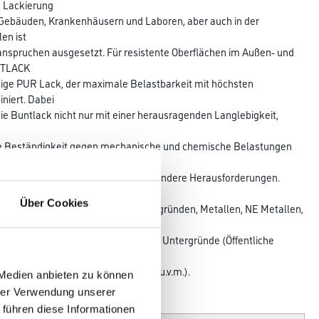
e Lackierung
en Gebäuden, Krankenhäusern und Laboren, aber auch in der
en ist
anspruchen ausgesetzt. Für resistente Oberflächen im Außen- und
RTLACK
sige PUR Lack, der maximale Belastbarkeit mit höchsten
niert. Dabei
ie Buntlack nicht nur mit einer herausragenden Langlebigkeit,
me Beständigkeit gegen mechanische und chemische Belastungen
ik: CWS
 der Schutz- und Buntlack für besondere Herausforderungen.
g im Innen-
Über Cookies
zwerkstoffen, mineralischen Untergründen, Metallen, NE Metallen,
und mechanisch stark beanspruchte Untergründe (Öffentliche
tungen,
häuser, Gastronomieeinrichtungen u.v.m.).
 Medien anbieten zu können
hrer Verwendung unserer
Glanzgrad
 führen diese Informationen