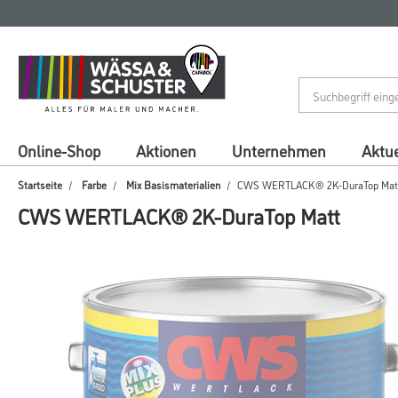
Zum
Zum
Inhalt
Navigationsmenü
springen
springen
Online-Shop
Aktionen
Unternehmen
Aktue
Startseite
Farbe
Mix Basismaterialien
CWS WERTLACK® 2K-DuraTop Mat
CWS WERTLACK® 2K-DuraTop Matt