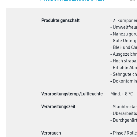
TAB:
Produkteigenschaft
- 2- kompone
- Umweltfreu
- Nahezu geru
- Gute Unter
- Blei- und C
- Ausgezeichn
- Hoch strapa
- Erhöhte Abr
- Sehr gute c
- Dekontamini
Verarbeitungstemp./Luftfeuchte
Mind. + 8 °C
Verarbeitungszeit
- Staubtrocke
- Überarbeitb
- Durchgehärt
Verbrauch
- Pinsel/ Rolle