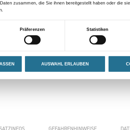
 Daten zusammen, die Sie ihnen bereitgestellt haben oder die s
n.
Gebinde
Präferenzen
Statistiken
Umrechnungsfaktoren
LASSEN
AUSWAHL ERLAUBEN
C
Zur Farbauswahl für Ihr
Wunschfarbton
SATZINFOS
GEFAHRENHINWEISE
DAT