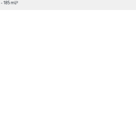
 - 185 ml/²
CMS Gruppe
rialien
Unternehmen
Aktuelles
Services
Karriere
Marken
FAQ