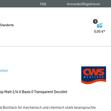
FAQ
Anmelden/Registrieren
0
Standorte
0,00 €
 sehen
att 2,14 lt Basis 0 Transparent Decotint
nd Buntlack für mechanisch und chemisch stark beanspruchte