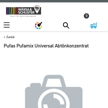
Zum
Zum
Inhalt
Navigationsmenü
0
springen
springen
Zurück
Pufas Pufamix Universal Abtönkonzentrat