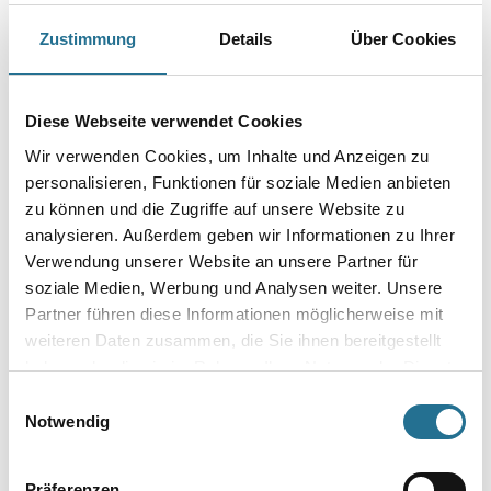
Farbtonbezeichnung
Zustimmung
Details
Über Cookies
Gebinde
Diese Webseite verwendet Cookies
Wir verwenden Cookies, um Inhalte und Anzeigen zu
personalisieren, Funktionen für soziale Medien anbieten
zu können und die Zugriffe auf unsere Website zu
analysieren. Außerdem geben wir Informationen zu Ihrer
Umrechnungsfaktoren
Verwendung unserer Website an unsere Partner für
soziale Medien, Werbung und Analysen weiter. Unsere
Partner führen diese Informationen möglicherweise mit
weiteren Daten zusammen, die Sie ihnen bereitgestellt
haben oder die sie im Rahmen Ihrer Nutzung der Dienste
gesammelt haben.
Einwilligungsauswahl
Notwendig
PRODUKTEIGENSCHAFTEN
Präferenzen