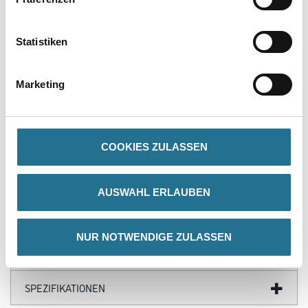
Produkteigenschaft
Statistiken
- Extrem farbstark und ergiebig
- Brillante Farbtöne
- Zum Abtönen fast aller Materialien
Marketing
- Hervorragendes Mischverhalten
- Sehr gute Lichtbeständigkeit
- Frostbeständig
COOKIES ZULASSEN
ZUSATZINFOS
AUSWAHL ERLAUBEN
GEFAHRENHINWEISE
NUR NOTWENDIGE ZULASSEN
DATENBLÄTTER
SPEZIFIKATIONEN