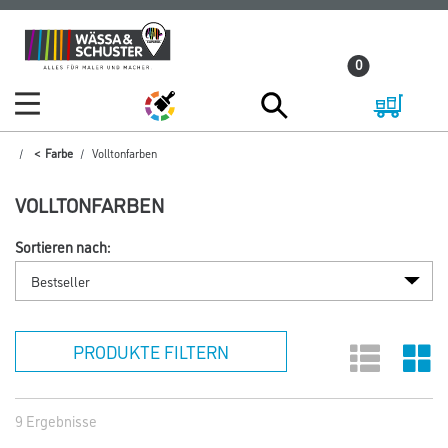
Zum
Zum
Inhalt
Navigationsmenü
0
springen
springen
Farbe
Volltonfarben
VOLLTONFARBEN
Sortieren nach:
PRODUKTE FILTERN
9 Ergebnisse