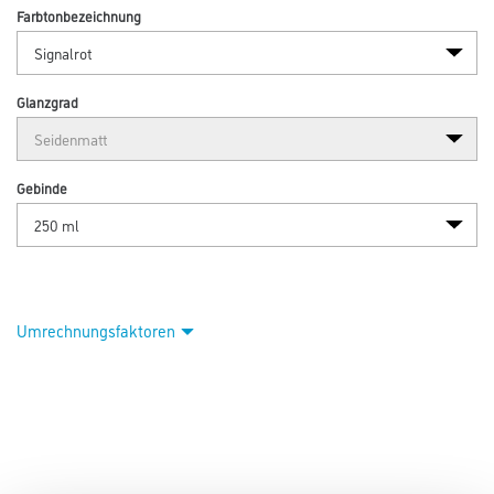
Abbildung ähnlich
Bitte einloggen, um Preise zu sehen
Pufas FIXcolor Abtönfarbe 250 ml PG2 909 Signalrot
Art-Nr.:
1005-000249
22 Farbtöne für dekorative Anstriche sowie zum Abtönen weißer
Dispersionsfarben.