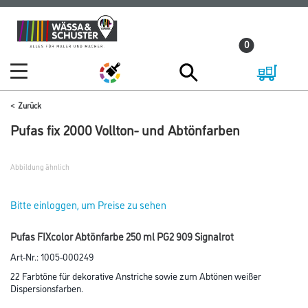
Zum
Zum
Inhalt
Navigationsmenü
0
springen
springen
Zurück
Pufas fix 2000 Vollton- und Abtönfarben