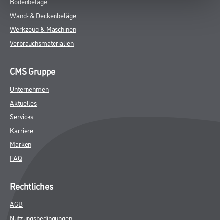
ZUSATZINFOS
GEFAHRENHINWEISE
DATENBLÄTTER
SPEZIFIKATIONEN
Online-Shop
Farbe
WDV-Systeme
Trockenbau
Putze- und Spachtelmassen