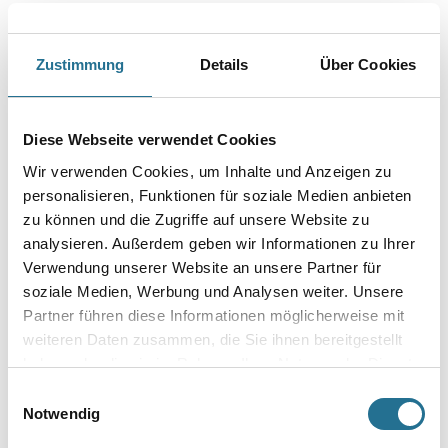
Farbtonbezeichnung
Zustimmung
Details
Über Cookies
Glanzgrad
Diese Webseite verwendet Cookies
Gebinde
Wir verwenden Cookies, um Inhalte und Anzeigen zu
personalisieren, Funktionen für soziale Medien anbieten
zu können und die Zugriffe auf unsere Website zu
analysieren. Außerdem geben wir Informationen zu Ihrer
Verwendung unserer Website an unsere Partner für
soziale Medien, Werbung und Analysen weiter. Unsere
Umrechnungsfaktoren
Partner führen diese Informationen möglicherweise mit
weiteren Daten zusammen, die Sie ihnen bereitgestellt
haben oder die sie im Rahmen Ihrer Nutzung der Dienste
gesammelt haben.
Einwilligungsauswahl
Notwendig