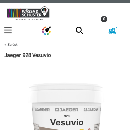
Zum
Zum
Inhalt
Navigationsmenü
0
springen
springen
Zurück
Jaeger 928 Vesuvio