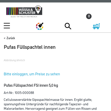
Zum
Zum
Inhalt
Navigationsmenü
0
springen
springen
Zurück
Pufas Füllspachtel innen
Abbildung ähnlich
Bitte einloggen, um Preise zu sehen
Pufas Füllspachtel FSI innen 5,0 kg
Art-Nr.:
1005-000088
Celluloseverstärkte Gipsspachtelmasse für innen. Ergibt glatte,
spannungsfreie Untergründe für nachfolgende Tapezier- und
Malerarbeiten. Hervorragend geeignet zum Füllen von Rissen und