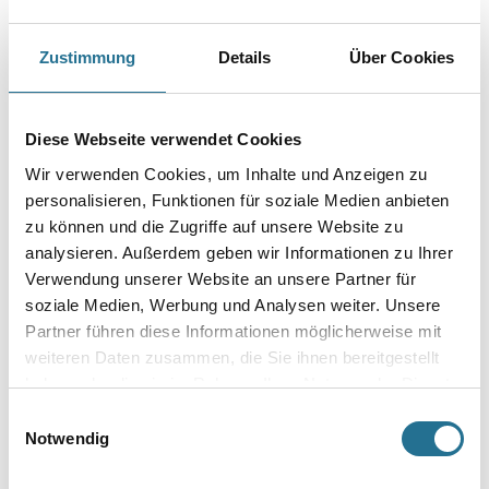
PRODUKTEIGENSCHAFTEN
Zustimmung
Details
Über Cookies
Produkteigenschaft
- Hohe Standfestigkeit für Risse, Ausbrüche und Fugen
Diese Webseite verwendet Cookies
- Leichtes Glätten von Wand und Decke
Wir verwenden Cookies, um Inhalte und Anzeigen zu
- Für mineralische Untergründe, Gipskarton- und andere
Trockenbauplatten
personalisieren, Funktionen für soziale Medien anbieten
- Mit Methylcellulose
zu können und die Zugriffe auf unsere Website zu
- Leicht schleifbar
analysieren. Außerdem geben wir Informationen zu Ihrer
- Verarbeitungszeit 60 Minuten
- Brandverhalten: A1-CE-konform gem. DIN EN 13963-3B und DIN
Verwendung unserer Website an unsere Partner für
EN 13279-1 (Gips-Flächenspachtel C7/20/2)
soziale Medien, Werbung und Analysen weiter. Unsere
Partner führen diese Informationen möglicherweise mit
Verarbeitungstemp./Luftfeuchte
weiteren Daten zusammen, die Sie ihnen bereitgestellt
Der Untergrund muss trocken, tragfähig und frei von Trennmitteln
(Staub, Schalöl u.ä.) sein.
haben oder die sie im Rahmen Ihrer Nutzung der Dienste
gesammelt haben.
Einwilligungsauswahl
Verarbeitungszeit
Notwendig
- Verarbeitungszeit: ca. 60 min