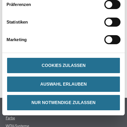
Verbrauch
Präferenzen
Ca. 1 kg/m²
Statistiken
ZUSATZINFOS
Marketing
GEFAHRENHINWEISE
COOKIES ZULASSEN
DATENBLÄTTER
SPEZIFIKATIONEN
AUSWAHL ERLAUBEN
NUR NOTWENDIGE ZULASSEN
Online-Shop
Farbe
WDV-Systeme