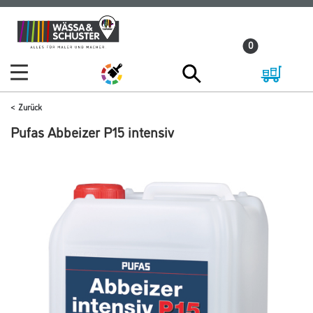
Zum
Zum
Inhalt
Navigationsmenü
0
springen
springen
Zurück
Pufas Abbeizer P15 intensiv