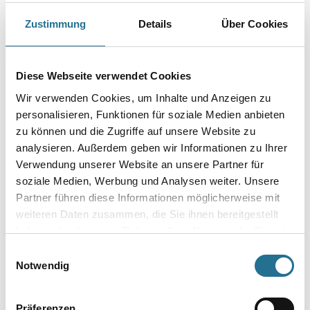
Farbtonbezeichnung
Zustimmung
Details
Über Cookies
Gebinde
Diese Webseite verwendet Cookies
Wir verwenden Cookies, um Inhalte und Anzeigen zu
personalisieren, Funktionen für soziale Medien anbieten
zu können und die Zugriffe auf unsere Website zu
analysieren. Außerdem geben wir Informationen zu Ihrer
Umrechnungsfaktoren
Verwendung unserer Website an unsere Partner für
soziale Medien, Werbung und Analysen weiter. Unsere
Partner führen diese Informationen möglicherweise mit
weiteren Daten zusammen, die Sie ihnen bereitgestellt
haben oder die sie im Rahmen Ihrer Nutzung der Dienste
gesammelt haben.
Einwilligungsauswahl
Notwendig
Präferenzen