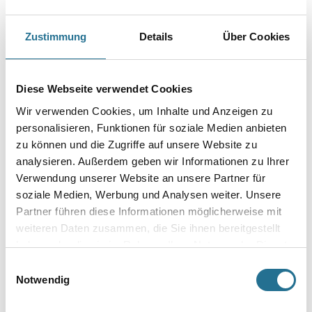
Untergründe. Einsatzbereich für 1K- und 2K-Lacke, PU-Lacke, Epoxy,
Pulverbeschichtungen.
Zustimmung
Details
Über Cookies
Farbtonbezeichnung
Diese Webseite verwendet Cookies
Gebinde
Wir verwenden Cookies, um Inhalte und Anzeigen zu
personalisieren, Funktionen für soziale Medien anbieten
zu können und die Zugriffe auf unsere Website zu
analysieren. Außerdem geben wir Informationen zu Ihrer
Verwendung unserer Website an unsere Partner für
Umrechnungsfaktoren
soziale Medien, Werbung und Analysen weiter. Unsere
Partner führen diese Informationen möglicherweise mit
weiteren Daten zusammen, die Sie ihnen bereitgestellt
haben oder die sie im Rahmen Ihrer Nutzung der Dienste
gesammelt haben.
Einwilligungsauswahl
Notwendig