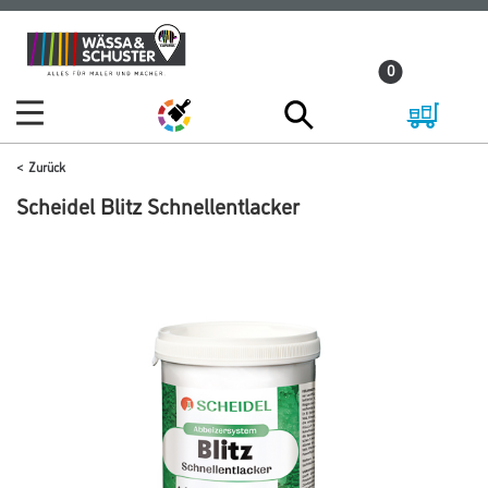
Zum
Zum
Inhalt
Navigationsmenü
0
springen
springen
Zurück
Scheidel Blitz Schnellentlacker