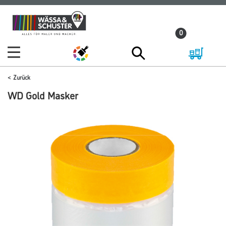
Zum
Zum
Inhalt
Navigationsmenü
0
springen
springen
Zurück
WD Gold Masker