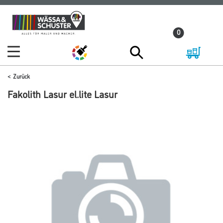
Zum
Zum
Inhalt
Navigationsmenü
0
springen
springen
Zurück
Fakolith Lasur el.lite Lasur