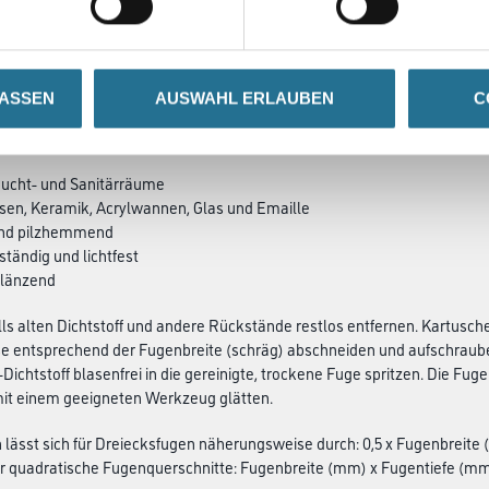
LASSEN
AUSWAHL ERLAUBEN
C
SATZINFOS
GEFAHRENHINWEISE
DAT
 Feucht- und Sanitärräume
liesen, Keramik, Acrylwannen, Glas und Emaille
 und pilzhemmend
ständig und lichtfest
glänzend
s alten Dichtstoff und andere Rückstände restlos entfernen. Kartusc
e entsprechend der Fugenbreite (schräg) abschneiden und aufschrauben
Dichtstoff blasenfrei in die gereinigte, trockene Fuge spritzen. Die Fug
mit einem geeigneten Werkzeug glätten.
 lässt sich für Dreiecksfugen näherungsweise durch: 0,5 x Fugenbreit
r quadratische Fugenquerschnitte: Fugenbreite (mm) x Fugentiefe (mm