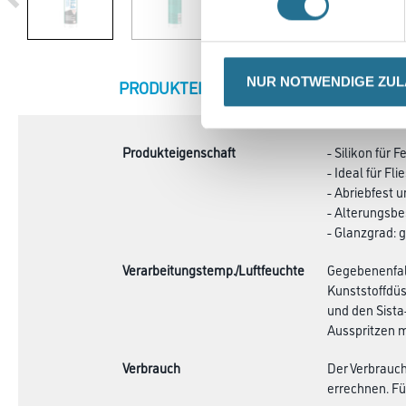
NUR NOTWENDIGE ZU
CURRENT
PRODUKTEIGENSCHAFTEN
ZU
TAB:
Produkteigenschaft
- Silikon für
- Ideal für F
- Abriebfest
- Alterungsbe
- Glanzgrad: 
Verarbeitungstemp./Luftfeuchte
Gegebenenfall
Kunststoffdüs
und den Sista-
Ausspritzen 
Verbrauch
Der Verbrauch
errechnen. Fü