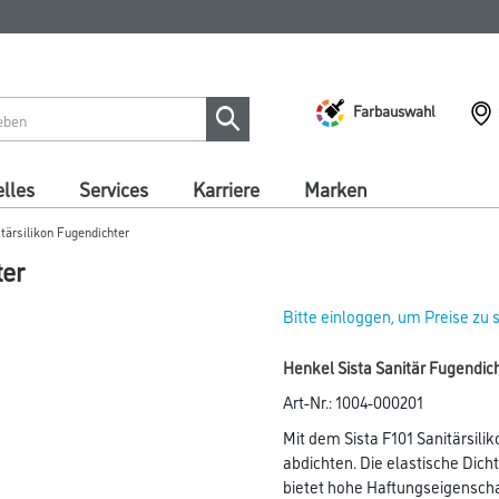
Farbauswahl
lles
Services
Karriere
Marken
tärsilikon Fugendichter
ter
Bitte einloggen, um Preise zu
Henkel Sista Sanitär Fugendi
Art-Nr.:
1004-000201
Mit dem Sista F101 Sanitärsili
abdichten. Die elastische Dic
bietet hohe Haftungseigenscha