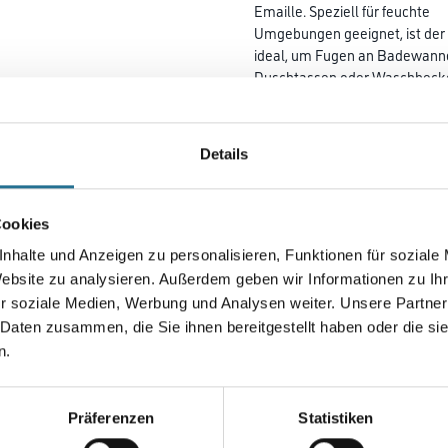
Emaille. Speziell für feuchte
Umgebungen geeignet, ist der 
ideal, um Fugen an Badewann
Duschtassen oder Waschbecke
für Randfugen an Bodenbeläg
Fliesen verwendet werden. Zus
frische Fugen lichtfest und
Details
alterungsbeständig.
Farbtonbezeichnung
Cookies
nhalte und Anzeigen zu personalisieren, Funktionen für soziale
Website zu analysieren. Außerdem geben wir Informationen zu I
r soziale Medien, Werbung und Analysen weiter. Unsere Partner
Umrechnungsfaktoren
 Daten zusammen, die Sie ihnen bereitgestellt haben oder die s
n.
Präferenzen
Statistiken