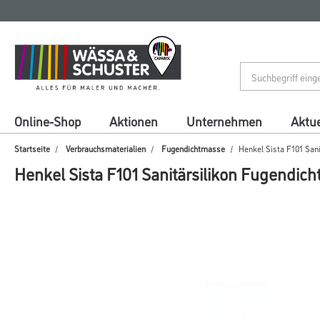
Zum
Zum
Inhalt
Navigationsmenü
springen
springen
Online-Shop
Aktionen
Unternehmen
Aktue
Startseite
Verbrauchsmaterialien
Fugendichtmasse
Henkel Sista F101 Sani
Henkel Sista F101 Sanitärsilikon Fugendich