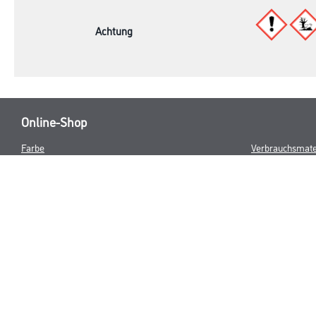
Achtung
Online-Shop
Farbe
Verbrauchsmate
WDV-Systeme
Trockenbau
Putze- und Spachtelmassen
Bodenbeläge
Wand- & Deckenbeläge
Werkzeug & Maschinen