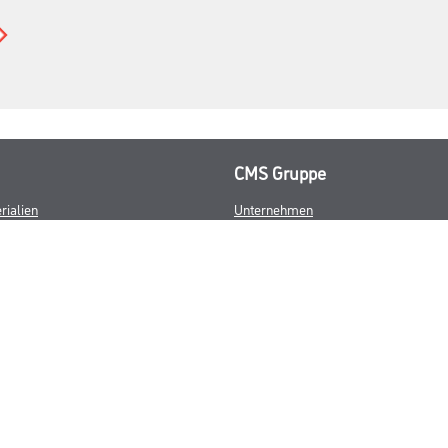
CMS Gruppe
rialien
Unternehmen
Aktuelles
Services
Karriere
Marken
FAQ