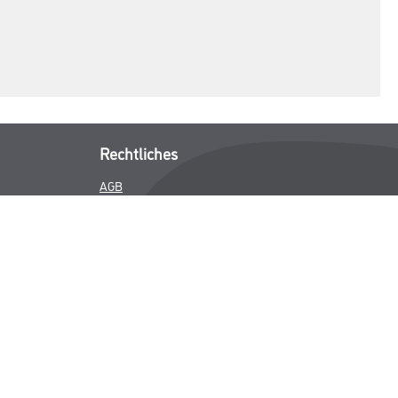
Rechtliches
AGB
Nutzungsbedingungen
Logistik- und Servicepreisliste
Impressum
Datenschutz
Integrität
Kontakt
Follow Us