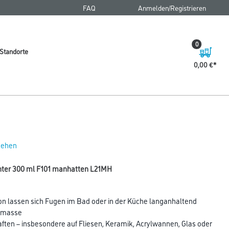
FAQ
Anmelden/Registrieren
0
Standorte
0,00 €
 sehen
chter 300 ml F101 manhatten L21MH
kon lassen sich Fugen im Bad oder in der Küche langanhaltend
htmasse
ften – insbesondere auf Fliesen, Keramik, Acrylwannen, Glas oder