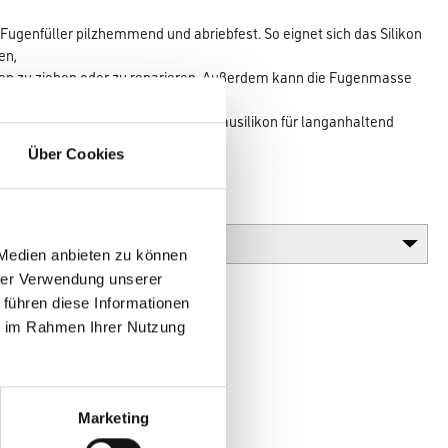
Fugenfüller pilzhemmend und abriebfest. So eignet sich das Silikon
en,
n zu ziehen oder zu reparieren. Außerdem kann die Fugenmasse
en oder
ätzlich ist das sauervernetzende Bausilikon für langanhaltend
Über Cookies
Gebinde
 Medien anbieten zu können
hrer Verwendung unserer
 führen diese Informationen
ie im Rahmen Ihrer Nutzung
Marketing