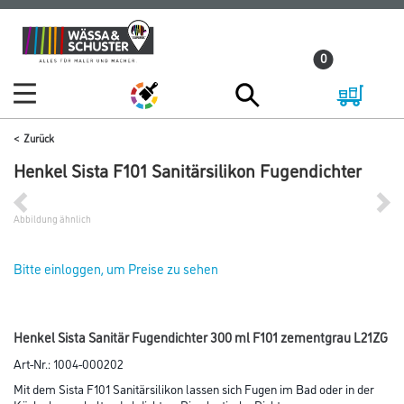
Zum
Zum
Inhalt
Navigationsmenü
0
springen
springen
Zurück
Henkel Sista F101 Sanitärsilikon Fugendichter
Abbildung ähnlich
Bitte einloggen, um Preise zu sehen
Henkel Sista Sanitär Fugendichter 300 ml F101 zementgrau L21ZG
Art-Nr.:
1004-000202
Mit dem Sista F101 Sanitärsilikon lassen sich Fugen im Bad oder in der