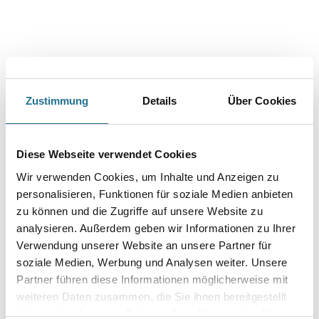
Zustimmung
Details
Über Cookies
PRODUKTEIGENSCHAFTEN
Diese Webseite verwendet Cookies
Produkteigenschaft
Wir verwenden Cookies, um Inhalte und Anzeigen zu
- Silikon für Feucht- und Sanitärräume
personalisieren, Funktionen für soziale Medien anbieten
- Ideal für Fliesen, Keramik, Acrylwannen, Glas und Emaille
zu können und die Zugriffe auf unsere Website zu
- Abriebfest und pilzhemmend
- Alterungsbeständig und lichtfest
analysieren. Außerdem geben wir Informationen zu Ihrer
- Glanzgrad: glänzend
Verwendung unserer Website an unsere Partner für
soziale Medien, Werbung und Analysen weiter. Unsere
Verarbeitungstemp./Luftfeuchte
Partner führen diese Informationen möglicherweise mit
Gegebenenfalls alten Dichtstoff und andere Rückstände restlos
weiteren Daten zusammen, die Sie ihnen bereitgestellt
entfernen. Kartusche oberhalb des Gewindes aufschneiden,
Kunststoffdüse entsprechend der Fugenbreite (schräg)
haben oder die sie im Rahmen Ihrer Nutzung der Dienste